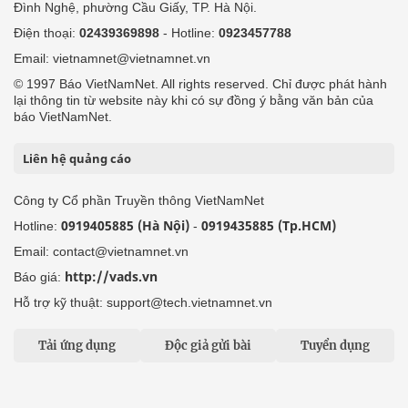
Đình Nghệ, phường Cầu Giấy, TP. Hà Nội.
Điện thoại:
02439369898
- Hotline:
0923457788
Email: vietnamnet@vietnamnet.vn
© 1997 Báo VietNamNet. All rights reserved. Chỉ được phát hành
lại thông tin từ website này khi có sự đồng ý bằng văn bản của
báo VietNamNet.
Liên hệ quảng cáo
Công ty Cổ phần Truyền thông VietNamNet
0919405885 (Hà Nội)
0919435885 (Tp.HCM)
Hotline:
-
Email: contact@vietnamnet.vn
http://vads.vn
Báo giá:
Hỗ trợ kỹ thuật: support@tech.vietnamnet.vn
Tải ứng dụng
Độc giả gửi bài
Tuyển dụng