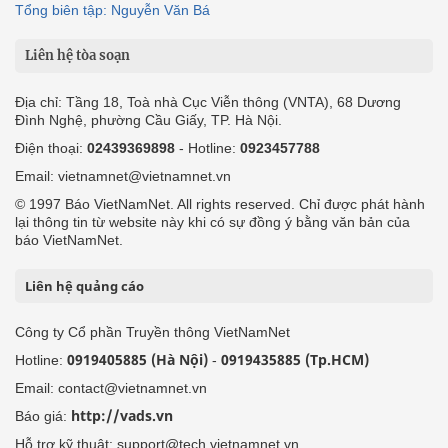
Tổng biên tập: Nguyễn Văn Bá
Liên hệ tòa soạn
Địa chỉ: Tầng 18, Toà nhà Cục Viễn thông (VNTA), 68 Dương
Đình Nghệ, phường Cầu Giấy, TP. Hà Nội.
Điện thoại:
02439369898
- Hotline:
0923457788
Email: vietnamnet@vietnamnet.vn
© 1997 Báo VietNamNet. All rights reserved. Chỉ được phát hành
lại thông tin từ website này khi có sự đồng ý bằng văn bản của
báo VietNamNet.
Liên hệ quảng cáo
Công ty Cổ phần Truyền thông VietNamNet
0919405885 (Hà Nội)
0919435885 (Tp.HCM)
Hotline:
-
Email: contact@vietnamnet.vn
http://vads.vn
Báo giá:
Hỗ trợ kỹ thuật: support@tech.vietnamnet.vn