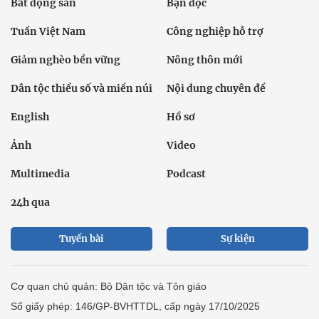
Bất động sản
Bạn đọc
Tuần Việt Nam
Công nghiệp hỗ trợ
Giảm nghèo bền vững
Nông thôn mới
Dân tộc thiểu số và miền núi
Nội dung chuyên đề
English
Hồ sơ
Ảnh
Video
Multimedia
Podcast
24h qua
Tuyến bài
Sự kiện
Cơ quan chủ quản: Bộ Dân tộc và Tôn giáo
Số giấy phép: 146/GP-BVHTTDL, cấp ngày 17/10/2025