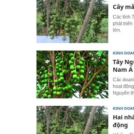
Cây mắc
Các tỉnh 
phát triể
lớn.
KINH DOA
Tây Ng
Nam Á
Các doanh
hoạt động
Nguyên t
KINH DOA
Hai nh
động