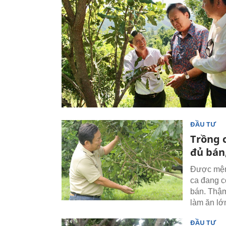
ĐẦU TƯ
Trồng 
đủ bán
Được mệnh
ca đang có
bán. Thậm
làm ăn lớ
ĐẦU TƯ