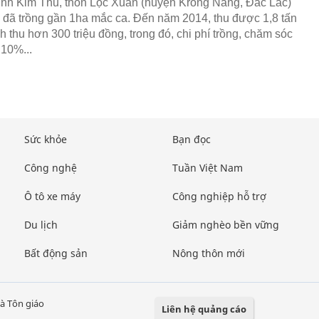
nh Kim Thu, thôn Lộc Xuân (huyện Krong Năng, Đắc Lắc)
đã trồng gần 1ha mắc ca. Đến năm 2014, thu được 1,8 tấn
 thu hơn 300 triệu đồng, trong đó, chi phí trồng, chăm sóc
 10%...
Sức khỏe
Bạn đọc
Công nghệ
Tuần Việt Nam
Ô tô xe máy
Công nghiệp hỗ trợ
Du lịch
Giảm nghèo bền vững
Bất động sản
Nông thôn mới
à Tôn giáo
Liên hệ quảng cáo