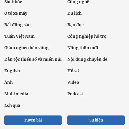
Sức khỏe
Công nghệ
Ô tô xe máy
Du lịch
Bất động sản
Bạn đọc
Tuần Việt Nam
Công nghiệp hỗ trợ
Giảm nghèo bền vững
Nông thôn mới
Dân tộc thiểu số và miền núi
Nội dung chuyên đề
English
Hồ sơ
Ảnh
Video
Multimedia
Podcast
24h qua
Tuyến bài
Sự kiện