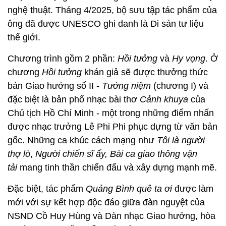
nghệ thuật. Tháng 4/2025, bộ sưu tập tác phẩm của
ông đã được UNESCO ghi danh là Di sản tư liệu
thế giới.
Chương trình gồm 2 phần:
Hồi tưởng
và
Hy vọng
. Ở
chương
Hồi tưởng
khán giả sẽ được thưởng thức
bản Giao hưởng số II -
Tưởng niệm
(chương I) và
đặc biệt là bản phổ nhạc bài thơ
Cảnh khuya
của
Chủ tịch Hồ Chí Minh - một trong những điểm nhấn
được nhạc trưởng Lê Phi Phi phục dựng từ văn bản
gốc. Những ca khúc cách mạng như
Tôi là người
thợ lò
,
Người chiến sĩ ấy, Bài ca giao thông vận
tải
mang tinh thần chiến đấu và xây dựng mạnh mẽ.
Đặc biệt, tác phẩm
Quảng Bình quê ta ơi
được làm
mới với sự kết hợp độc đáo giữa đàn nguyệt của
NSND Cồ Huy Hùng và Dàn nhạc Giao hưởng, hòa