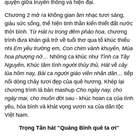
quyện giữa truyền thống và hiện đại.
Chương 2 mở ra không gian âm nhạc tươi sáng,
giàu sức sống, thể hiện tinh thần kiến thiết đất nước
thời bình. Từ
Hát ru trong đêm pháo hoa
, chương
trình đưa khán giả trở về tuổi thơ qua tổ khúc thiếu
nhi
Em yêu trường em, Con chim vành khuyên, Mùa
hoa phượng nở…
Những ca khúc như
Tình ca Tây
Nguyên, Khúc tâm tình người thủy thủ, Hát về cây
lúa hôm nay, Bài ca người giáo viên nhân dân
… tiếp
nối dòng chảy tươi đẹp của quê hương. Khép lại
chương trình là bản mashup
Cho ngày nay, cho
ngày mai, cho muôn đời sau
- khúc hoan ca của tình
yêu, hòa bình và khát vọng vươn xa của dân tộc
Việt Nam.
Trọng Tấn hát "Quảng Bình quê ta ơi"