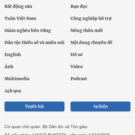
Bất động sản
Bạn đọc
Tuần Việt Nam
Công nghiệp hỗ trợ
Giảm nghèo bền vững
Nông thôn mới
Dân tộc thiểu số và miền núi
Nội dung chuyên đề
English
Hồ sơ
Ảnh
Video
Multimedia
Podcast
24h qua
Tuyến bài
Sự kiện
Cơ quan chủ quản: Bộ Dân tộc và Tôn giáo
Số giấy phép: 146/GP-BVHTTDL, cấp ngày 17/10/2025