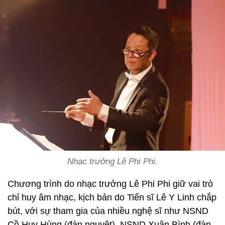
Nhạc trưởng Lê Phi Phi.
Chương trình do nhạc trưởng Lê Phi Phi giữ vai trò
chỉ huy âm nhạc, kịch bản do Tiến sĩ Lê Y Linh chắp
bút, với sự tham gia của nhiều nghệ sĩ như NSND
Cồ Huy Hùng (đàn nguyệt), NSND Xuân Bình (đàn