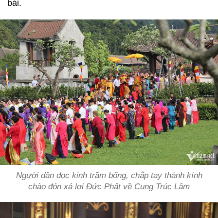
bái.
Người dân đọc kinh trầm bổng, chắp tay thành kính
chào đón xá lợi Đức Phật về Cung Trúc Lâm