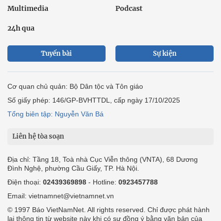
Multimedia
Podcast
24h qua
Tuyến bài
Sự kiện
Cơ quan chủ quản: Bộ Dân tộc và Tôn giáo
Số giấy phép: 146/GP-BVHTTDL, cấp ngày 17/10/2025
Tổng biên tập: Nguyễn Văn Bá
Liên hệ tòa soạn
Địa chỉ: Tầng 18, Toà nhà Cục Viễn thông (VNTA), 68 Dương
Đình Nghệ, phường Cầu Giấy, TP. Hà Nội.
Điện thoại:
02439369898
- Hotline:
0923457788
Email: vietnamnet@vietnamnet.vn
© 1997 Báo VietNamNet. All rights reserved. Chỉ được phát hành
lại thông tin từ website này khi có sự đồng ý bằng văn bản của