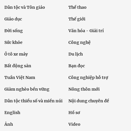
Dân tộc và Tôn giáo
Thể thao
Giáo dục
Thế giới
Đời sống
Văn hóa - Giải trí
Sức khỏe
Công nghệ
Ô tô xe máy
Du lịch
Bất động sản
Bạn đọc
Tuần Việt Nam
Công nghiệp hỗ trợ
Giảm nghèo bền vững
Nông thôn mới
Dân tộc thiểu số và miền núi
Nội dung chuyên đề
English
Hồ sơ
Ảnh
Video