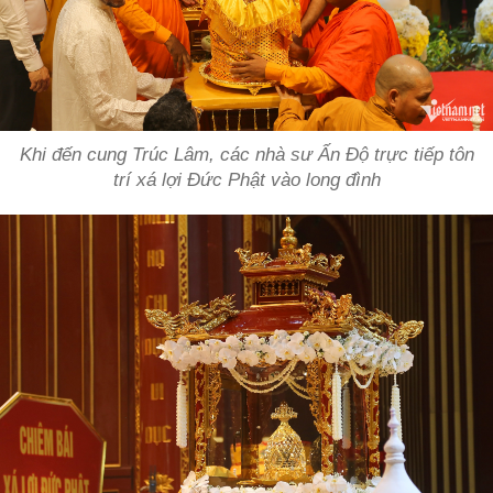
Khi đến cung Trúc Lâm, các nhà sư Ấn Độ trực tiếp tôn
trí xá lợi Đức Phật vào long đình