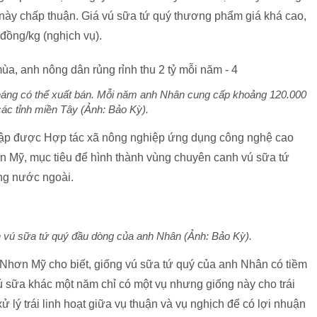
 này chấp thuận. Giá vú sữa tứ quý thương phẩm giá khá cao,
đồng/kg (nghịch vụ).
tháng có thể xuất bán. Mỗi năm anh Nhân cung cấp khoảng 120.000
ác tỉnh miền Tây (Ảnh: Bảo Kỳ).
 lập được Hợp tác xã nông nghiệp ứng dụng công nghệ cao
 Mỹ, mục tiêu để hình thành vùng chuyên canh vú sữa tứ
ờng nước ngoài.
vú sữa tứ quý đầu dòng của anh Nhân (Ảnh: Bảo Kỳ).
hơn Mỹ cho biết, giống vú sữa tứ quý của anh Nhân có tiềm
vú sữa khác một năm chỉ có một vụ nhưng giống này cho trái
 lý trái linh hoạt giữa vụ thuận và vụ nghịch để có lợi nhuận