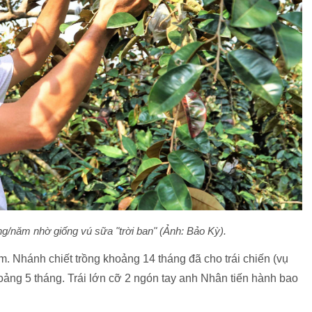
g/năm nhờ giống vú sữa "trời ban" (Ảnh: Bảo Kỳ).
ớm. Nhánh chiết trồng khoảng 14 tháng đã cho trái chiến (vụ
hoảng 5 tháng. Trái lớn cỡ 2 ngón tay anh Nhân tiến hành bao