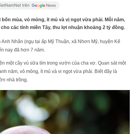
 bốn mùa, vỏ mỏng, ít mủ và vị ngọt vừa phải. Mỗi năm,
ho các tỉnh miền Tây, thu lợi nhuận khoảng 2 tỷ đồng.
ần Anh Nhân (ngụ tại ấp Mỹ Thuận, xã Nhơn Mỹ, huyện Kế
đến nay đã hơn 7 năm.
ện một cây vú sữa tím trong vườn của cha vợ. Quan sát một
anh năm, vỏ mỏng, ít mủ và vị ngọt vừa phải. Biết đây là
ờn nhà trồng.