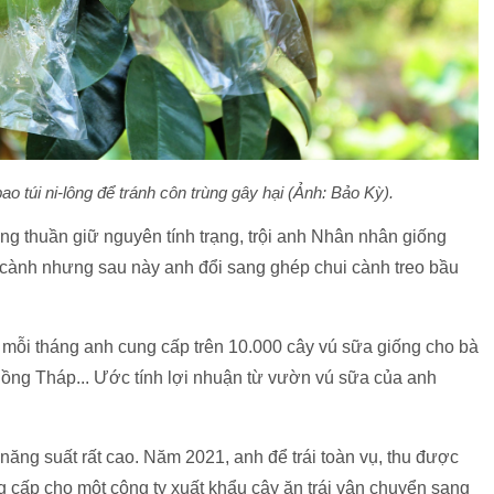
ao túi ni-lông để tránh côn trùng gây hại (Ảnh: Bảo Kỳ).
iống thuần giữ nguyên tính trạng, trội anh Nhân nhân giống
 cành nhưng sau này anh đổi sang ghép chui cành treo bầu
 mỗi tháng anh cung cấp trên 10.000 cây vú sữa giống cho bà
Đồng Tháp... Ước tính lợi nhuận từ vườn vú sữa của anh
năng suất rất cao. Năm 2021, anh để trái toàn vụ, thu được
g cấp cho một công ty xuất khẩu cây ăn trái vận chuyển sang