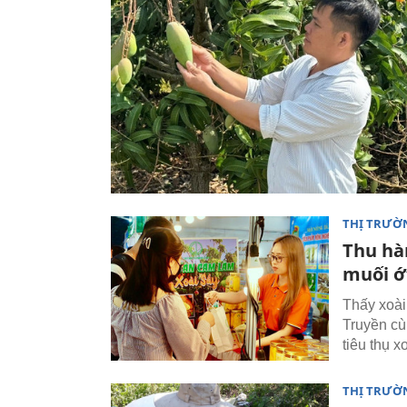
THỊ TRƯỜ
Thu hà
muối ớ
Thấy xoài
Truyền cù
tiêu thụ x
THỊ TRƯỜ