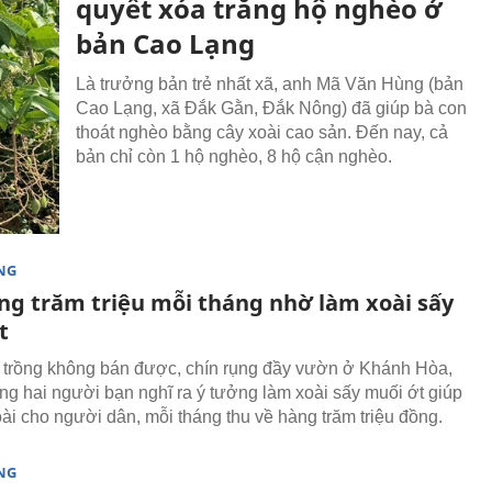
quyết xóa trắng hộ nghèo ở
bản Cao Lạng
Là trưởng bản trẻ nhất xã, anh Mã Văn Hùng (bản
Cao Lạng, xã Đắk Gằn, Đắk Nông) đã giúp bà con
thoát nghèo bằng cây xoài cao sản. Đến nay, cả
bản chỉ còn 1 hộ nghèo, 8 hộ cận nghèo.
NG
ng trăm triệu mỗi tháng nhờ làm xoài sấy
t
 trồng không bán được, chín rụng đầy vườn ở Khánh Hòa,
ng hai người bạn nghĩ ra ý tưởng làm xoài sấy muối ớt giúp
oài cho người dân, mỗi tháng thu về hàng trăm triệu đồng.
NG