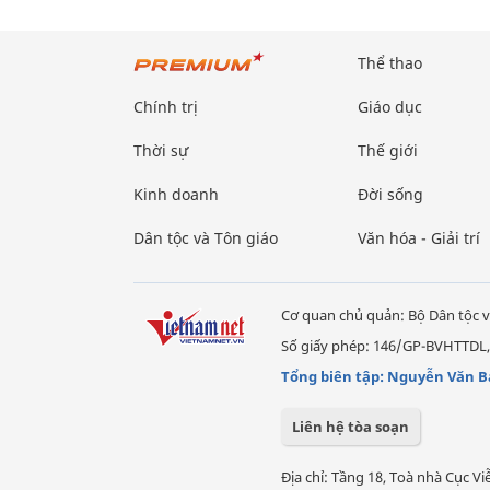
Thể thao
Chính trị
Giáo dục
Thời sự
Thế giới
Kinh doanh
Đời sống
Dân tộc và Tôn giáo
Văn hóa - Giải trí
Cơ quan chủ quản: Bộ Dân tộc v
Số giấy phép: 146/GP-BVHTTDL,
Tổng biên tập: Nguyễn Văn B
Liên hệ tòa soạn
Địa chỉ: Tầng 18, Toà nhà Cục 