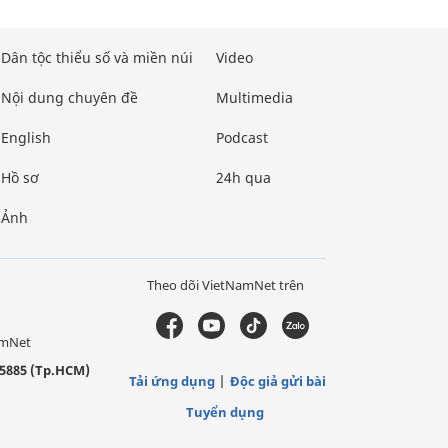
Dân tộc thiểu số và miền núi
Video
Nội dung chuyên đề
Multimedia
English
Podcast
Hồ sơ
24h qua
Ảnh
Theo dõi VietNamNet trên
amNet
5885 (Tp.HCM)
Tải ứng dụng
Độc giả gửi bài
Tuyển dụng