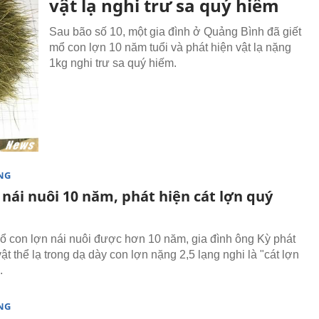
vật lạ nghi trư sa quý hiếm
Sau bão số 10, một gia đình ở Quảng Bình đã giết
mổ con lợn 10 năm tuổi và phát hiện vật lạ nặng
1kg nghi trư sa quý hiếm.
NG
nái nuôi 10 năm, phát hiện cát lợn quý
ổ con lợn nái nuôi được hơn 10 năm, gia đình ông Kỳ phát
ật thể lạ trong dạ dày con lợn nặng 2,5 lạng nghi là "cát lợn
.
NG