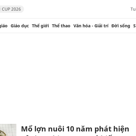
 CUP 2026
Tu
giáo
Giáo dục
Thế giới
Thể thao
Văn hóa - Giải trí
Đời sống
S
Mổ lợn nuôi 10 năm phát hiện