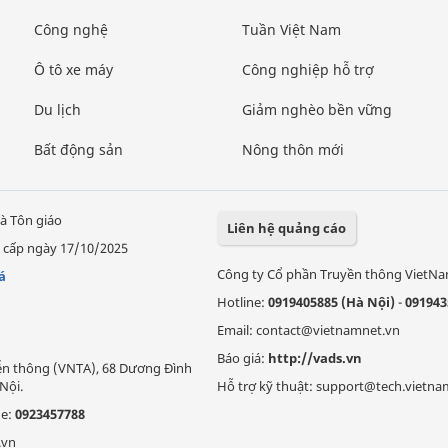
Công nghệ
Tuần Việt Nam
Ô tô xe máy
Công nghiệp hỗ trợ
Du lịch
Giảm nghèo bền vững
Bất động sản
Nông thôn mới
à Tôn giáo
Liên hệ quảng cáo
 cấp ngày 17/10/2025
Công ty Cổ phần Truyền thông VietN
á
Hotline:
0919405885 (Hà Nội)
-
091943
Email: contact@vietnamnet.vn
Báo giá:
http://vads.vn
Viễn thông (VNTA), 68 Dương Đình
Nội.
Hỗ trợ kỹ thuật: support@tech.vietna
ne:
0923457788
.vn