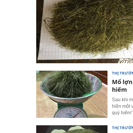
THỊ TRƯỜ
Mổ lợn 
hiếm
Sau khi m
hiện một v
quý hiếm"
THỊ TRƯỜ