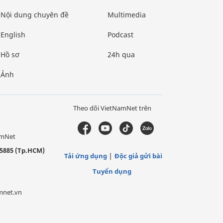
Nội dung chuyên đề
Multimedia
English
Podcast
Hồ sơ
24h qua
Ảnh
Theo dõi VietNamNet trên
amNet
5885 (Tp.HCM)
Tải ứng dụng
Độc giả gửi bài
Tuyển dụng
mnet.vn