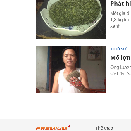
Phát hi
Một gia đ
1,8 kg tro
xanh.
THỜI SỰ
Mổ lợn 
Ông Lương
sở hữu “v
Thể thao