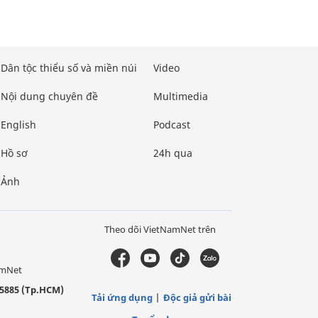
Dân tộc thiểu số và miền núi
Video
Nội dung chuyên đề
Multimedia
English
Podcast
Hồ sơ
24h qua
Ảnh
Theo dõi VietNamNet trên
amNet
5885 (Tp.HCM)
Tải ứng dụng
Độc giả gửi bài