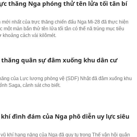
ực thăng Nga phóng thử tên lửa tối tân bí
 mới nhất của trực thăng chiến đấu Nga Mi-28 đã thực hiện
 một màn bắn thử tên lửa tối tân có thể nã trúng mục tiêu
ở khoảng cách vài kilômét.
 thăng quân sự đâm xuống khu dân cư
thăng của Lực lượng phòng vệ (SDF) Nhật đã đâm xuống khu
ỉnh Saga, cảnh sát cho biết.
 khí đình đám của Nga phô diễn uy lực siêu
 vũ khí hạng nặng của Nga đã quy tụ trong Thế vận hội quân