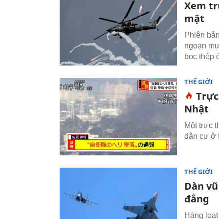
Xem tr
mật
Phiên bản
ngoạn mục
bọc thép 
THẾ GIỚI
Trực
Nhật
Một trực 
dân cư ở t
THẾ GIỚI
Dàn vũ
đẳng
Hàng loạt