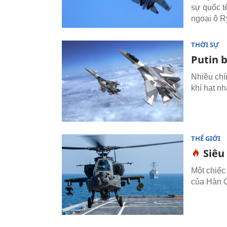
sự quốc t
ngoại ô R
THỜI SỰ
Putin b
Nhiều chí
khí hạt n
THẾ GIỚI
Siêu
Một chiếc
của Hàn Q