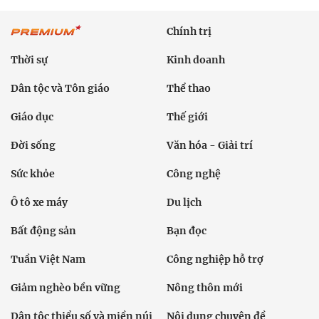
Chính trị
Thời sự
Kinh doanh
Dân tộc và Tôn giáo
Thể thao
Giáo dục
Thế giới
Đời sống
Văn hóa - Giải trí
Sức khỏe
Công nghệ
Ô tô xe máy
Du lịch
Bất động sản
Bạn đọc
Tuần Việt Nam
Công nghiệp hỗ trợ
Giảm nghèo bền vững
Nông thôn mới
Dân tộc thiểu số và miền núi
Nội dung chuyên đề