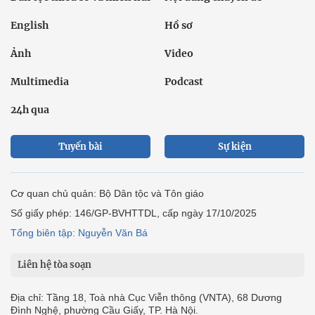
English
Hồ sơ
Ảnh
Video
Multimedia
Podcast
24h qua
Tuyến bài
Sự kiện
Cơ quan chủ quản: Bộ Dân tộc và Tôn giáo
Số giấy phép: 146/GP-BVHTTDL, cấp ngày 17/10/2025
Tổng biên tập: Nguyễn Văn Bá
Liên hệ tòa soạn
Địa chỉ: Tầng 18, Toà nhà Cục Viễn thông (VNTA), 68 Dương
Đình Nghệ, phường Cầu Giấy, TP. Hà Nội.