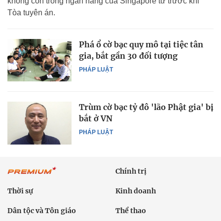
không còn trong ngân hàng của Singapore từ trước khi
Tòa tuyên án.
Phá ổ cờ bạc quy mô tại tiệc tân
gia, bắt gần 30 đối tượng
PHÁP LUẬT
Trùm cờ bạc tỷ đô 'lão Phật gia' bị
bắt ở VN
PHÁP LUẬT
Chính trị
Thời sự
Kinh doanh
Dân tộc và Tôn giáo
Thể thao