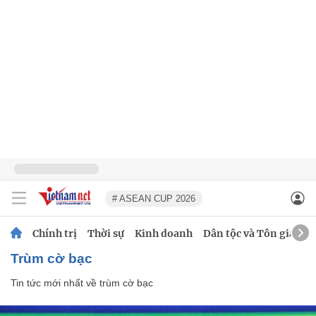
# ASEAN CUP 2026
Chính trị
Thời sự
Kinh doanh
Dân tộc và Tôn giáo
trùm cờ bạc
Tin tức mới nhất về
trùm cờ bạc