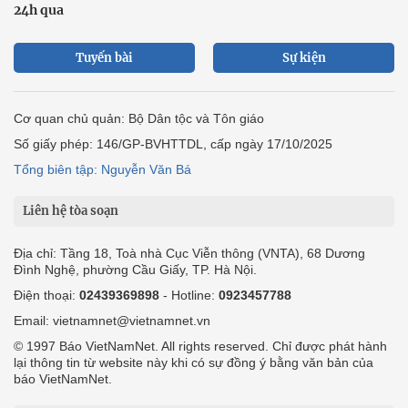
24h qua
Tuyến bài
Sự kiện
Cơ quan chủ quản: Bộ Dân tộc và Tôn giáo
Số giấy phép: 146/GP-BVHTTDL, cấp ngày 17/10/2025
Tổng biên tập: Nguyễn Văn Bá
Liên hệ tòa soạn
Địa chỉ: Tầng 18, Toà nhà Cục Viễn thông (VNTA), 68 Dương
Đình Nghệ, phường Cầu Giấy, TP. Hà Nội.
Điện thoại:
02439369898
- Hotline:
0923457788
Email: vietnamnet@vietnamnet.vn
© 1997 Báo VietNamNet. All rights reserved. Chỉ được phát hành
lại thông tin từ website này khi có sự đồng ý bằng văn bản của
báo VietNamNet.