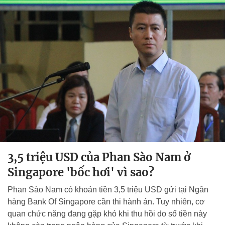
3,5 triệu USD của Phan Sào Nam ở
Singapore 'bốc hơi' vì sao?
Phan Sào Nam có khoản tiền 3,5 triệu USD gửi tại Ngân
hàng Bank Of Singapore cần thi hành án. Tuy nhiên, cơ
quan chức năng đang gặp khó khi thu hồi do số tiền này