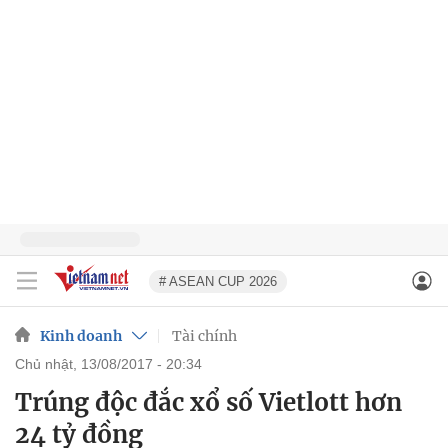
# ASEAN CUP 2026
Kinh doanh
Tài chính
chủ nhật, 13/08/2017 - 20:34
Trúng độc đắc xổ số Vietlott hơn
24 tỷ đồng