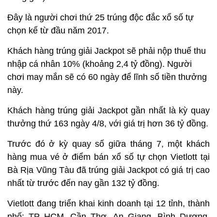
Đây là người chơi thứ 25 trúng độc đắc xổ số tự
chọn kể từ đầu năm 2017.
Khách hàng trúng giải Jackpot sẽ phải nộp thuế thu
nhập cá nhân 10% (khoảng 2,4 tỷ đồng). Người
chơi may mắn sẽ có 60 ngày để lĩnh số tiền thưởng
này.
Khách hàng trúng giải Jackpot gần nhất là kỳ quay
thưởng thứ 163 ngày 4/8, với giá trị hơn 36 tỷ đồng.
Trước đó ở kỳ quay số giữa tháng 7, một khách
hàng mua vé ở điểm bán xổ số tự chọn Vietlott tại
Bà Rịa Vũng Tàu đã trúng giải Jackpot có giá trị cao
nhất từ trước đến nay gần 132 tỷ đồng.
Vietlott đang triển khai kinh doanh tại 12 tỉnh, thành
phố: TP HCM, Cần Thơ, An Giang, Bình Dương,