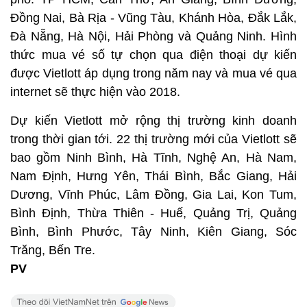
Đồng Nai, Bà Rịa - Vũng Tàu, Khánh Hòa, Đắk Lắk,
Đà Nẵng, Hà Nội, Hải Phòng và Quảng Ninh. Hình
thức mua vé số tự chọn qua điện thoại dự kiến
được Vietlott áp dụng trong năm nay và mua vé qua
internet sẽ thực hiện vào 2018.
Dự kiến Vietlott mở rộng thị trường kinh doanh
trong thời gian tới. 22 thị trường mới của Vietlott sẽ
bao gồm Ninh Bình, Hà Tĩnh, Nghệ An, Hà Nam,
Nam Định, Hưng Yên, Thái Bình, Bắc Giang, Hải
Dương, Vĩnh Phúc, Lâm Đồng, Gia Lai, Kon Tum,
Bình Định, Thừa Thiên - Huế, Quảng Trị, Quảng
Bình, Bình Phước, Tây Ninh, Kiên Giang, Sóc
Trăng, Bến Tre.
PV