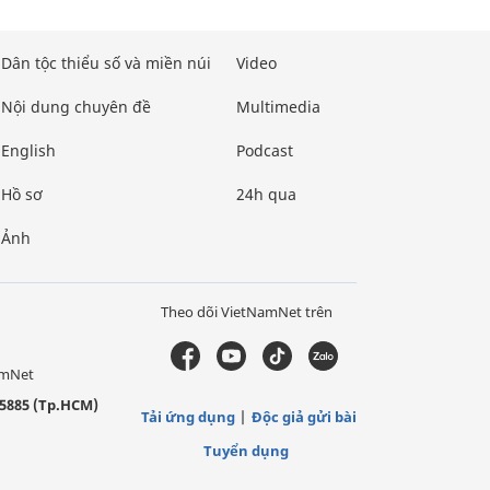
Dân tộc thiểu số và miền núi
Video
Nội dung chuyên đề
Multimedia
English
Podcast
Hồ sơ
24h qua
Ảnh
Theo dõi VietNamNet trên
amNet
5885 (Tp.HCM)
Tải ứng dụng
Độc giả gửi bài
Tuyển dụng