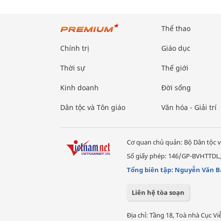
Thể thao
Chính trị
Giáo dục
Thời sự
Thế giới
Kinh doanh
Đời sống
Dân tộc và Tôn giáo
Văn hóa - Giải trí
Cơ quan chủ quản: Bộ Dân tộc v
Số giấy phép: 146/GP-BVHTTDL,
Tổng biên tập: Nguyễn Văn B
Liên hệ tòa soạn
Địa chỉ: Tầng 18, Toà nhà Cục 