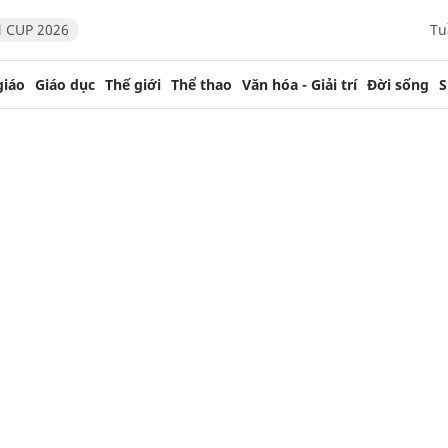
 CUP 2026
Tu
giáo
Giáo dục
Thế giới
Thể thao
Văn hóa - Giải trí
Đời sống
S