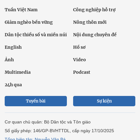
Tuần Việt Nam
Công nghiệp hỗ trợ
Giảm nghèo bền vững
Nông thôn mới
Dân tộc thiểu số và miền núi
Nội dung chuyên đề
English
Hồ sơ
Ảnh
Video
Multimedia
Podcast
24h qua
Tuyến bài
Sự kiện
Cơ quan chủ quản: Bộ Dân tộc và Tôn giáo
Số giấy phép: 146/GP-BVHTTDL, cấp ngày 17/10/2025
Tổng biên tập: Nguyễn Văn Bá