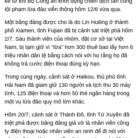
kể từ khi Bộ Công an khởi động chiến dịch tấn công
tội phạm lừa đảo viễn thông hôm 12/6 vừa qua.
Một băng đảng được cho là do Lin Huiling ở thành
phố Xiamen, tỉnh Fujian đã bị cảnh sát triệt phá hôm
2/7. Sáu thành viên của nhóm, đặt cơ sở tại Việt
Nam, bị tạm giữ vì “lừa” hơn 300 thuê bao lấy hơn 6
triệu nhân dân tệ bằng cách nói với họ rằng họ đã
không trả cước điện thoại đúng kỳ hạn.
Trong cùng ngày, cảnh sát ở Haikou, thủ phủ tỉnh
Hải Nam đã giam giữ 130 người và tịch thu 30 máy
tính, 125 điện thoại và hơn 50 thẻ ngân hàng trong
một vụ lừa đảo quy mô lớn khác.
Hôm 20/7, cảnh sát ở Thành Đô, tỉnh Tứ Xuyên đã
triệt phá được băng đảng giả vờ là nhân viên công
ty điện thoại hoặc nhân viên an ninh để đi nói với