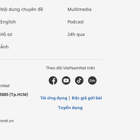
Nội dung chuyên đề
Multimedia
English
Podcast
Hồ sơ
24h qua
Ảnh
Theo dõi VietNamNet trên
amNet
5885 (Tp.HCM)
Tải ứng dụng
Độc giả gửi bài
Tuyển dụng
mnet.vn