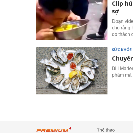
Clip h
sợ
Đoạn vide
cho rằng 
do thách 
SỨC KHỎE
Chuyên 
Bill Marle
phẩm mà ô
Thể thao