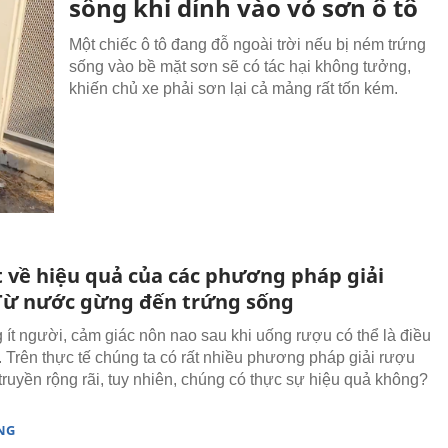
sống khi dính vào vỏ sơn ô tô
Một chiếc ô tô đang đỗ ngoài trời nếu bị ném trứng
sống vào bề mặt sơn sẽ có tác hại không tưởng,
khiến chủ xe phải sơn lại cả mảng rất tốn kém.
t về hiệu quả của các phương pháp giải
Từ nước gừng đến trứng sống
 ít người, cảm giác nôn nao sau khi uống rượu có thể là điều
t. Trên thực tế chúng ta có rất nhiều phương pháp giải rượu
truyền rộng rãi, tuy nhiên, chúng có thực sự hiệu quả không?
NG