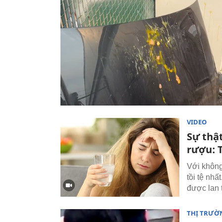
VIDEO
Sự thậ
rượu: 
Với không
tồi tệ nhấ
được lan 
THỊ TRƯỜ