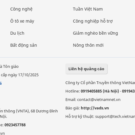
Công nghệ
Tuần Việt Nam
Ô tô xe máy
Công nghiệp hỗ trợ
Du lịch
Giảm nghèo bền vững
Bất động sản
Nông thôn mới
à Tôn giáo
Liên hệ quảng cáo
 cấp ngày 17/10/2025
Công ty Cổ phần Truyền thông VietN
á
Hotline:
0919405885 (Hà Nội)
-
091943
Email: contact@vietnamnet.vn
Báo giá:
http://vads.vn
Viễn thông (VNTA), 68 Dương Đình
Nội.
Hỗ trợ kỹ thuật: support@tech.vietna
ne:
0923457788
.vn