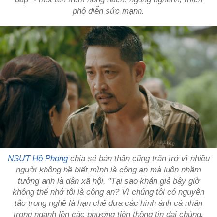
phô diễn sức mạnh.
NSƯT Hồ Phong
chia sẻ bản thân cũng trăn trở vì nhiều
người không hề biết mình là công an mà luôn nhầm
tưởng anh là dân xã hội. "Tại sao khán giả bây giờ
không thể nhớ tôi là công an? Vì chúng tôi có nguyên
tắc trong nghề là hạn chế đưa các hình ảnh cá nhân
trong ngành lên các phương tiện thông tin đại chúng.