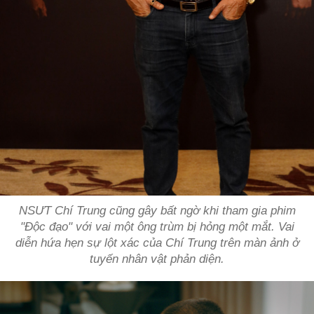
NSƯT Chí Trung cũng gây bất ngờ khi tham gia phim
"Độc đạo" với vai một ông trùm bị hỏng một mắt. Vai
diễn hứa hẹn sự lột xác của Chí Trung trên màn ảnh ở
tuyến nhân vật phản diện.