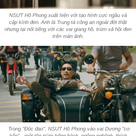
NSƯT Hồ Phong xuất hiện với tạo hình cực ngầu và
cặp kính đen. Anh là Trung tá công an ngoài đời thật
nhưng lại nổi tiếng với các vai giang hồ, trùm xã hội đen
trên màn ảnh.
Trong "Độc đạo", NSƯT Hồ Phong vào vai Dương "cơ
bắp" - một tên trùm hống hách, ngông nghênh, thích