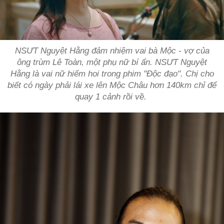
NSƯT Nguyệt Hằng đảm nhiệm vai bà Mộc - vợ của
ông trùm Lê Toàn, một phụ nữ bí ẩn. NSƯT Nguyệt
Hằng là vai nữ hiếm hoi trong phim "Độc đạo". Chị cho
biết có ngày phải lái xe lên Mộc Châu hơn 140km chỉ để
quay 1 cảnh rồi về.