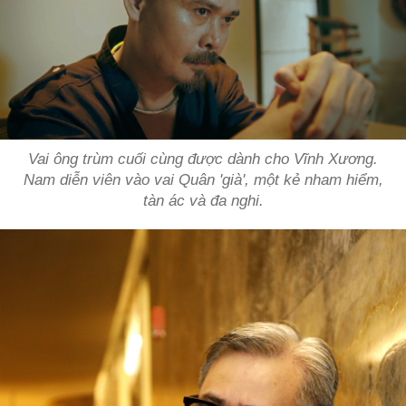
Vai ông trùm cuối cùng được dành cho Vĩnh Xương.
Nam diễn viên vào vai Quân 'già', một kẻ nham hiểm,
tàn ác và đa nghi.