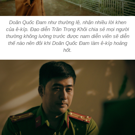
Doãn Quốc Đam như thường lệ, nhận nhiều lời khen
của ê-kíp. Đạo diễn Trần Trọng Khôi chia sẻ mọi người
thường không lường trước được nam diễn viên sẽ diễn
thế nào nên đôi khi Doãn Quốc Đam làm ê-kíp hoảng
hốt.