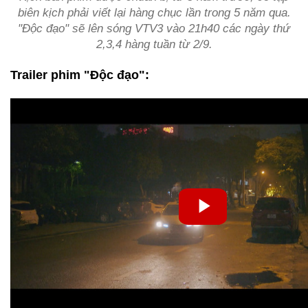
biên kịch phải viết lại hàng chục lần trong 5 năm qua.
"Độc đạo" sẽ lên sóng VTV3 vào 21h40 các ngày thứ
2,3,4 hàng tuần từ 2/9.
Trailer phim "Độc đạo":