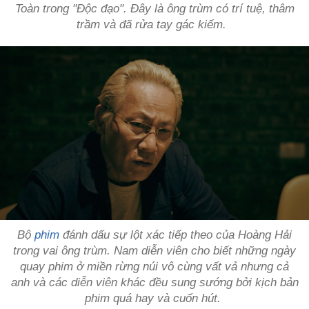
Toàn trong "Độc đạo". Đây là ông trùm có trí tuệ, thâm
trầm và đã rửa tay gác kiếm.
Bộ
phim
đánh dấu sự lột xác tiếp theo của Hoàng Hải
trong vai ông trùm. Nam diễn viên cho biết những ngày
quay phim ở miền rừng núi vô cùng vất vả nhưng cả
anh và các diễn viên khác đều sung sướng bởi kịch bản
phim quá hay và cuốn hút.