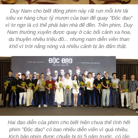
Duy Nam cho biết đóng phim này rất run mỗi khi lái
siêu xe hàng chục tỷ mượn của bạn để quay "Độc đạo"
vì lơ ngơ là có thể phải bán nhà để đền. Trên phim, Duy
Nam thường xuyên được quay ở các bối cảnh xa hoa,
du thuyền nhiều triệu đô... nhưng nam diễn viên than
khổ vì trời nắng nóng và nhiều cảnh bị ăn đấm thật.
Hai đạo diễn của phim cho biết hiện chưa thể tính hết
phim "Độc đạo" có bao nhiêu diễn viên vì quá nhiều.
Kịch bản phim được chuẩn bị từ 5 năm trước, có tập