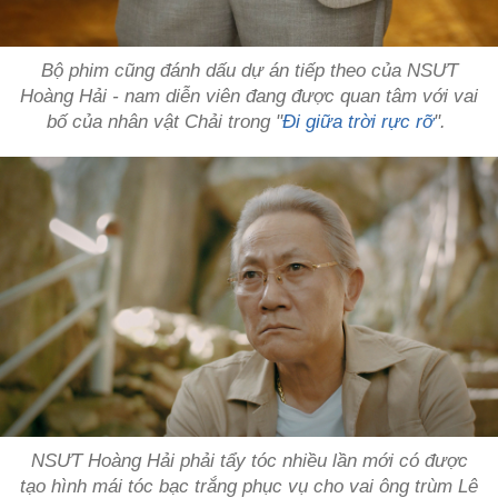
Bộ phim cũng đánh dấu dự án tiếp theo của NSƯT
Hoàng Hải - nam diễn viên đang được quan tâm với vai
bố của nhân vật Chải trong "
Đi giữa trời rực rỡ
".
NSƯT Hoàng Hải phải tẩy tóc nhiều lần mới có được
tạo hình mái tóc bạc trắng phục vụ cho vai ông trùm Lê