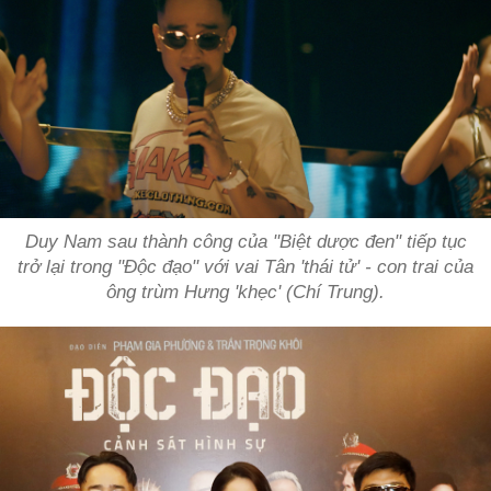
Duy Nam sau thành công của "Biệt dược đen" tiếp tục
trở lại trong "Độc đạo" với vai Tân 'thái tử' - con trai của
ông trùm Hưng 'khẹc' (Chí Trung).