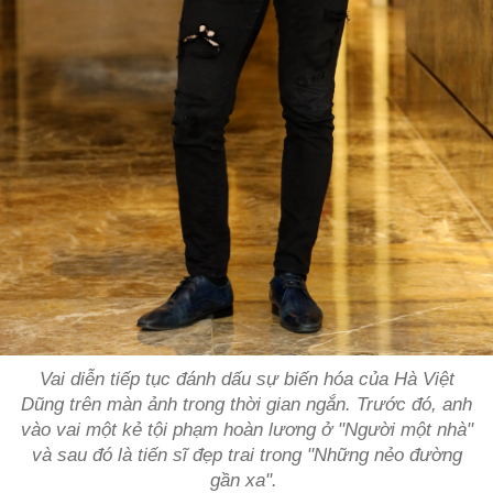
Vai diễn tiếp tục đánh dấu sự biến hóa của Hà Việt
Dũng trên màn ảnh trong thời gian ngắn. Trước đó, anh
vào vai một kẻ tội phạm hoàn lương ở "Người một nhà"
và sau đó là tiến sĩ đẹp trai trong "Những nẻo đường
gần xa".