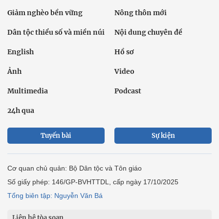
Giảm nghèo bền vững
Nông thôn mới
Dân tộc thiểu số và miền núi
Nội dung chuyên đề
English
Hồ sơ
Ảnh
Video
Multimedia
Podcast
24h qua
Tuyến bài
Sự kiện
Cơ quan chủ quản: Bộ Dân tộc và Tôn giáo
Số giấy phép: 146/GP-BVHTTDL, cấp ngày 17/10/2025
Tổng biên tập: Nguyễn Văn Bá
Liên hệ tòa soạn