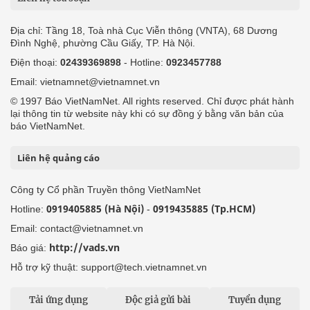
Địa chỉ: Tầng 18, Toà nhà Cục Viễn thông (VNTA), 68 Dương
Đình Nghệ, phường Cầu Giấy, TP. Hà Nội.
Điện thoại:
02439369898
- Hotline:
0923457788
Email: vietnamnet@vietnamnet.vn
© 1997 Báo VietNamNet. All rights reserved. Chỉ được phát hành
lại thông tin từ website này khi có sự đồng ý bằng văn bản của
báo VietNamNet.
Liên hệ quảng cáo
Công ty Cổ phần Truyền thông VietNamNet
0919405885 (Hà Nội)
0919435885 (Tp.HCM)
Hotline:
-
Email: contact@vietnamnet.vn
http://vads.vn
Báo giá:
Hỗ trợ kỹ thuật: support@tech.vietnamnet.vn
Tải ứng dụng
Độc giả gửi bài
Tuyển dụng