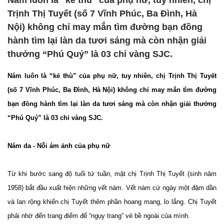
Nám luôn là “kẻ thù” của phụ nữ, tuy nhiên, chị
Trịnh Thị Tuyết (số 7 Vĩnh Phúc, Ba Đình, Hà
Nội) không chỉ may mắn tìm đường bạn đồng
hành tìm lại làn da tươi sáng mà còn nhận giải
thưởng “Phú Quý” là 03 chỉ vàng SJC.
Nám luôn là “kẻ thù” của phụ nữ, tuy nhiên, chị Trịnh Thị Tuyết
(số 7 Vĩnh Phúc, Ba Đình, Hà Nội) không chỉ may mắn tìm đường
bạn đồng hành tìm lại làn da tươi sáng mà còn nhận giải thưởng
“Phú Quý” là 03 chỉ vàng SJC.
Nám da - Nỗi ám ảnh của phụ nữ
Từ khi bước sang độ tuổi tứ tuần, mặt chị Trịnh Thị Tuyết (sinh năm
1958) bắt đầu xuất hiện những vết nám. Vết nám cứ ngày một đậm dần
và lan rộng khiến chị Tuyết thêm phần hoang mang, lo lắng. Chị Tuyết
phải nhờ đến trang điểm để “ngụy trang” vẻ bề ngoài của mình.