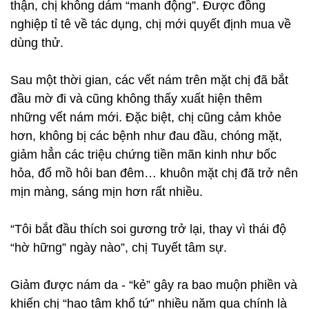
thận, chị không dám “manh động”. Được đồng
nghiệp tỉ tê về tác dụng, chị mới quyết định mua về
dùng thử.
Sau một thời gian, các vết nám trên mặt chị đã bắt
đầu mờ đi và cũng không thấy xuất hiện thêm
những vết nám mới. Đặc biệt, chị cũng cảm khỏe
hơn, không bị các bệnh như đau đầu, chóng mặt,
giảm hẳn các triệu chứng tiền mãn kinh như bốc
hỏa, đổ mồ hôi ban đêm… khuôn mặt chị đã trở nên
mịn màng, sáng mịn hơn rất nhiều.
“Tôi bắt đầu thích soi gương trở lại, thay vì thái độ
“hờ hững” ngày nào”, chị Tuyết tâm sự.
Giảm được nám da - “kẻ” gây ra bao muộn phiền và
khiến chị “hao tâm khổ tứ” nhiều năm qua chính là