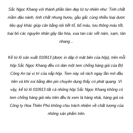
Sắc Ngọc Khang với thành phần làm đẹp từ tự nhiên như: Tinh chất
mầm đậu nành, tinh chất nhung hươu, gầu gấc cùng nhiều loại dược
liệu quý khác giúp cân bằng nội tiết tố, bổ máu, lưu thông máu tốt,
loại bỏ các nguyên nhân gây lão hóa, xua tan các vết nám, sạm, tàn
nhang…
Kể từ lô sản xuất 010913 (được in dập ở mặt bên của hộp), trên mỗi
hộp Sắc Ngọc Khang đều có dán một tem chống hàng giả của Bộ
Công An tại vị trí của nắp hộp. Tem này sẽ rách ngay lần mở đầu
tiên và khi soi bằng đèn pin chuyên dụng thấy có phát quang. Vì
vậy, kể từ lô 010913 tất cả những hộp Sắc Ngọc Khang không có
tem chống hàng giả nêu trên đều bị xem là hàng nhái, hàng giả và
Công ty Hoa Thiên Phú không chịu trách nhiệm về chất lượng của
những sản phẩm trên.