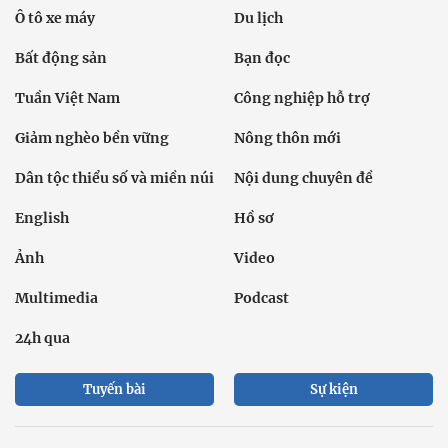
Ô tô xe máy
Du lịch
Bất động sản
Bạn đọc
Tuần Việt Nam
Công nghiệp hỗ trợ
Giảm nghèo bền vững
Nông thôn mới
Dân tộc thiểu số và miền núi
Nội dung chuyên đề
English
Hồ sơ
Ảnh
Video
Multimedia
Podcast
24h qua
Tuyến bài
Sự kiện