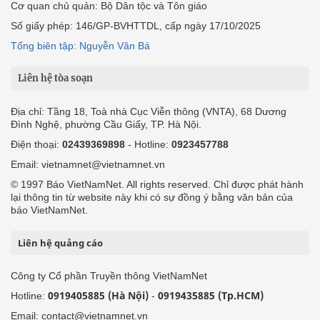
Cơ quan chủ quản: Bộ Dân tộc và Tôn giáo
Số giấy phép: 146/GP-BVHTTDL, cấp ngày 17/10/2025
Tổng biên tập: Nguyễn Văn Bá
Liên hệ tòa soạn
Địa chỉ: Tầng 18, Toà nhà Cục Viễn thông (VNTA), 68 Dương
Đình Nghệ, phường Cầu Giấy, TP. Hà Nội.
Điện thoại:
02439369898
- Hotline:
0923457788
Email: vietnamnet@vietnamnet.vn
© 1997 Báo VietNamNet. All rights reserved. Chỉ được phát hành
lại thông tin từ website này khi có sự đồng ý bằng văn bản của
báo VietNamNet.
Liên hệ quảng cáo
Công ty Cổ phần Truyền thông VietNamNet
0919405885 (Hà Nội)
0919435885 (Tp.HCM)
Hotline:
-
Email: contact@vietnamnet.vn