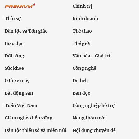
Chính trị
Thời sự
Kinh doanh
Dân tộc và Tôn giáo
Thể thao
Giáo dục
Thế giới
Đời sống
Văn hóa - Giải trí
Sức khỏe
Công nghệ
Ô tô xe máy
Du lịch
Bất động sản
Bạn đọc
Tuần Việt Nam
Công nghiệp hỗ trợ
Giảm nghèo bền vững
Nông thôn mới
Dân tộc thiểu số và miền núi
Nội dung chuyên đề