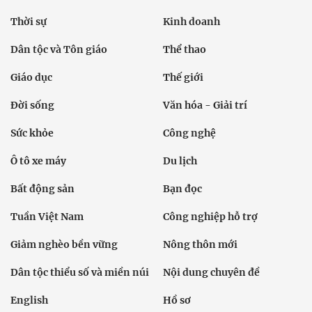
Thời sự
Kinh doanh
Dân tộc và Tôn giáo
Thể thao
Giáo dục
Thế giới
Đời sống
Văn hóa - Giải trí
Sức khỏe
Công nghệ
Ô tô xe máy
Du lịch
Bất động sản
Bạn đọc
Tuần Việt Nam
Công nghiệp hỗ trợ
Giảm nghèo bền vững
Nông thôn mới
Dân tộc thiểu số và miền núi
Nội dung chuyên đề
English
Hồ sơ