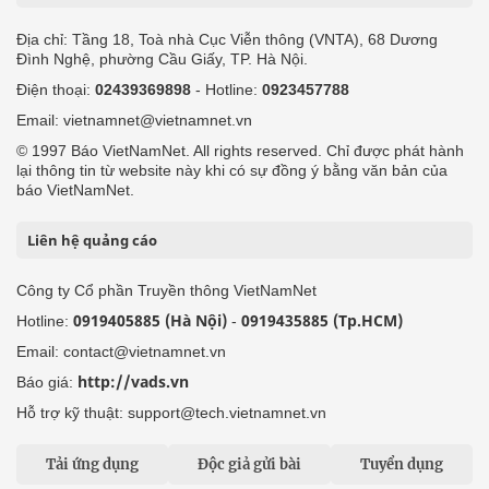
Địa chỉ: Tầng 18, Toà nhà Cục Viễn thông (VNTA), 68 Dương
Đình Nghệ, phường Cầu Giấy, TP. Hà Nội.
Điện thoại:
02439369898
- Hotline:
0923457788
Email: vietnamnet@vietnamnet.vn
© 1997 Báo VietNamNet. All rights reserved. Chỉ được phát hành
lại thông tin từ website này khi có sự đồng ý bằng văn bản của
báo VietNamNet.
Liên hệ quảng cáo
Công ty Cổ phần Truyền thông VietNamNet
0919405885 (Hà Nội)
0919435885 (Tp.HCM)
Hotline:
-
Email: contact@vietnamnet.vn
http://vads.vn
Báo giá:
Hỗ trợ kỹ thuật: support@tech.vietnamnet.vn
Tải ứng dụng
Độc giả gửi bài
Tuyển dụng