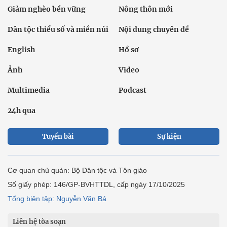
Giảm nghèo bền vững
Nông thôn mới
Dân tộc thiểu số và miền núi
Nội dung chuyên đề
English
Hồ sơ
Ảnh
Video
Multimedia
Podcast
24h qua
Tuyến bài
Sự kiện
Cơ quan chủ quản: Bộ Dân tộc và Tôn giáo
Số giấy phép: 146/GP-BVHTTDL, cấp ngày 17/10/2025
Tổng biên tập: Nguyễn Văn Bá
Liên hệ tòa soạn