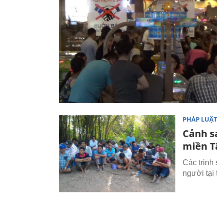
PHÁP LUẬ
Cảnh s
miền T
Các trinh
người tại