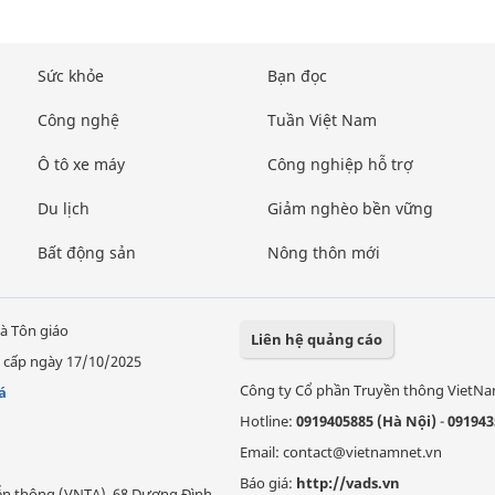
Sức khỏe
Bạn đọc
Công nghệ
Tuần Việt Nam
Ô tô xe máy
Công nghiệp hỗ trợ
Du lịch
Giảm nghèo bền vững
Bất động sản
Nông thôn mới
à Tôn giáo
Liên hệ quảng cáo
 cấp ngày 17/10/2025
Công ty Cổ phần Truyền thông VietN
á
Hotline:
0919405885 (Hà Nội)
-
091943
Email: contact@vietnamnet.vn
Báo giá:
http://vads.vn
Viễn thông (VNTA), 68 Dương Đình