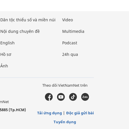
Dân tộc thiểu số và miền núi
Video
Nội dung chuyên đề
Multimedia
English
Podcast
Hồ sơ
24h qua
Ảnh
Theo dõi VietNamNet trên
amNet
5885 (Tp.HCM)
Tải ứng dụng
Độc giả gửi bài
Tuyển dụng