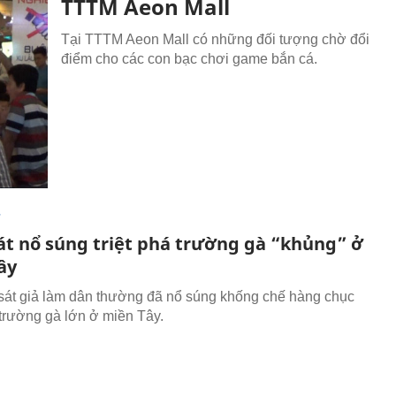
TTTM Aeon Mall
Tại TTTM Aeon Mall có những đối tượng chờ đổi
điểm cho các con bạc chơi game bắn cá.
T
át nổ súng triệt phá trường gà “khủng” ở
ây
 sát giả làm dân thường đã nổ súng khống chế hàng chục
 trường gà lớn ở miền Tây.