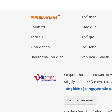
Thể thao
Chính trị
Giáo dục
Thời sự
Thế giới
Kinh doanh
Đời sống
Dân tộc và Tôn giáo
Văn hóa - Giải trí
Cơ quan chủ quản: Bộ Dân tộc v
Số giấy phép: 146/GP-BVHTTDL,
Tổng biên tập: Nguyễn Văn B
Liên hệ tòa soạn
Địa chỉ: Tầng 18, Toà nhà Cục 