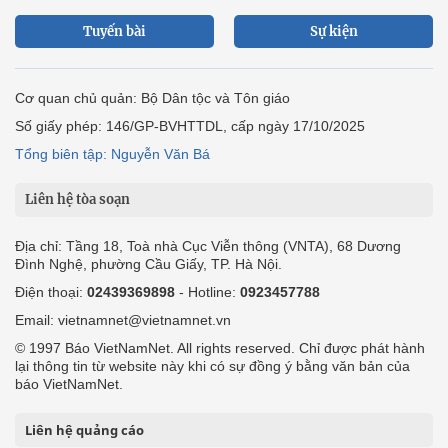
Tuyến bài
Sự kiện
Cơ quan chủ quản: Bộ Dân tộc và Tôn giáo
Số giấy phép: 146/GP-BVHTTDL, cấp ngày 17/10/2025
Tổng biên tập: Nguyễn Văn Bá
Liên hệ tòa soạn
Địa chỉ: Tầng 18, Toà nhà Cục Viễn thông (VNTA), 68 Dương
Đình Nghệ, phường Cầu Giấy, TP. Hà Nội.
Điện thoại:
02439369898
- Hotline:
0923457788
Email: vietnamnet@vietnamnet.vn
© 1997 Báo VietNamNet. All rights reserved. Chỉ được phát hành
lại thông tin từ website này khi có sự đồng ý bằng văn bản của
báo VietNamNet.
Liên hệ quảng cáo