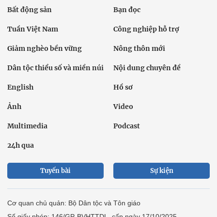
Bất động sản
Bạn đọc
Tuần Việt Nam
Công nghiệp hỗ trợ
Giảm nghèo bền vững
Nông thôn mới
Dân tộc thiểu số và miền núi
Nội dung chuyên đề
English
Hồ sơ
Ảnh
Video
Multimedia
Podcast
24h qua
Tuyến bài
Sự kiện
Cơ quan chủ quản: Bộ Dân tộc và Tôn giáo
Số giấy phép: 146/GP-BVHTTDL, cấp ngày 17/10/2025