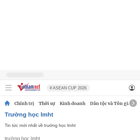
# ASEAN CUP 2026
Chính trị
Thời sự
Kinh doanh
Dân tộc và Tôn giáo
trường học lmht
Tin tức mới nhất về
trường học lmht
trường học lmht