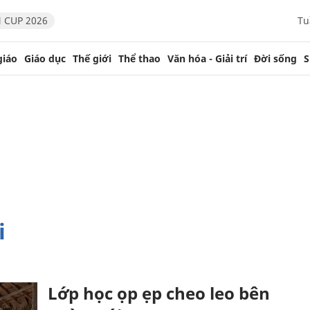
 CUP 2026
Tu
giáo
Giáo dục
Thế giới
Thể thao
Văn hóa - Giải trí
Đời sống
S
i
Lớp học ọp ẹp cheo leo bên