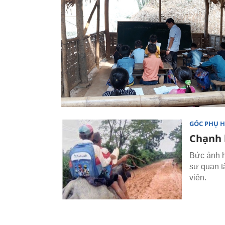
GÓC PHỤ 
Chạnh l
Bức ảnh h
sự quan t
viên.