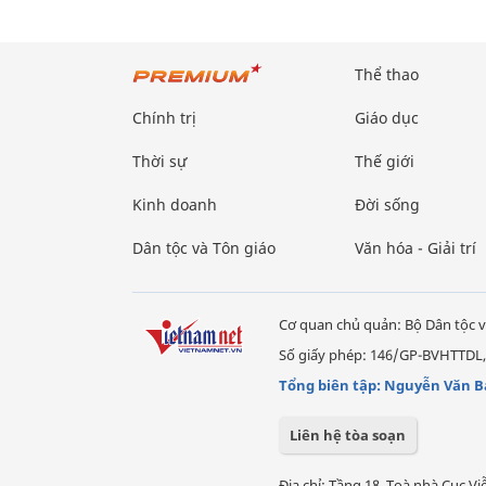
Thể thao
Chính trị
Giáo dục
Thời sự
Thế giới
Kinh doanh
Đời sống
Dân tộc và Tôn giáo
Văn hóa - Giải trí
Cơ quan chủ quản: Bộ Dân tộc v
Số giấy phép: 146/GP-BVHTTDL,
Tổng biên tập: Nguyễn Văn B
Liên hệ tòa soạn
Địa chỉ: Tầng 18, Toà nhà Cục 