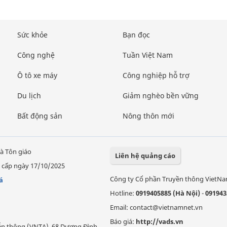
Sức khỏe
Bạn đọc
Công nghệ
Tuần Việt Nam
Ô tô xe máy
Công nghiệp hỗ trợ
Du lịch
Giảm nghèo bền vững
Bất động sản
Nông thôn mới
à Tôn giáo
Liên hệ quảng cáo
 cấp ngày 17/10/2025
Công ty Cổ phần Truyền thông VietN
á
Hotline:
0919405885 (Hà Nội)
-
091943
Email: contact@vietnamnet.vn
Báo giá:
http://vads.vn
Viễn thông (VNTA), 68 Dương Đình