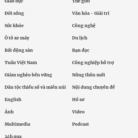
Giáo dục
Thế giới
Đời sống
Văn hóa - Giải trí
Sức khỏe
Công nghệ
Ô tô xe máy
Du lịch
Bất động sản
Bạn đọc
Tuần Việt Nam
Công nghiệp hỗ trợ
Giảm nghèo bền vững
Nông thôn mới
Dân tộc thiểu số và miền núi
Nội dung chuyên đề
English
Hồ sơ
Ảnh
Video
Multimedia
Podcast
24h qua