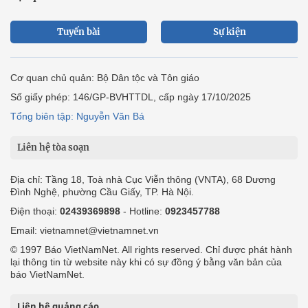
Tuyến bài
Sự kiện
Cơ quan chủ quản: Bộ Dân tộc và Tôn giáo
Số giấy phép: 146/GP-BVHTTDL, cấp ngày 17/10/2025
Tổng biên tập: Nguyễn Văn Bá
Liên hệ tòa soạn
Địa chỉ: Tầng 18, Toà nhà Cục Viễn thông (VNTA), 68 Dương
Đình Nghệ, phường Cầu Giấy, TP. Hà Nội.
Điện thoại:
02439369898
- Hotline:
0923457788
Email: vietnamnet@vietnamnet.vn
© 1997 Báo VietNamNet. All rights reserved. Chỉ được phát hành
lại thông tin từ website này khi có sự đồng ý bằng văn bản của
báo VietNamNet.
Liên hệ quảng cáo