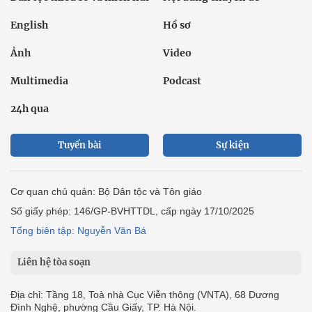
English
Hồ sơ
Ảnh
Video
Multimedia
Podcast
24h qua
Tuyến bài
Sự kiện
Cơ quan chủ quản: Bộ Dân tộc và Tôn giáo
Số giấy phép: 146/GP-BVHTTDL, cấp ngày 17/10/2025
Tổng biên tập: Nguyễn Văn Bá
Liên hệ tòa soạn
Địa chỉ: Tầng 18, Toà nhà Cục Viễn thông (VNTA), 68 Dương
Đình Nghệ, phường Cầu Giấy, TP. Hà Nội.