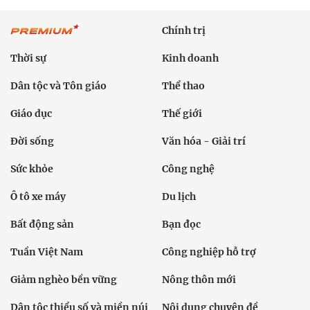
Chính trị
Thời sự
Kinh doanh
Dân tộc và Tôn giáo
Thể thao
Giáo dục
Thế giới
Đời sống
Văn hóa - Giải trí
Sức khỏe
Công nghệ
Ô tô xe máy
Du lịch
Bất động sản
Bạn đọc
Tuần Việt Nam
Công nghiệp hỗ trợ
Giảm nghèo bền vững
Nông thôn mới
Dân tộc thiểu số và miền núi
Nội dung chuyên đề