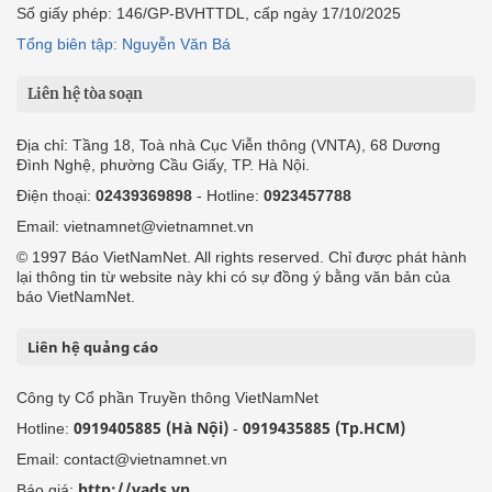
Số giấy phép: 146/GP-BVHTTDL, cấp ngày 17/10/2025
Tổng biên tập: Nguyễn Văn Bá
Liên hệ tòa soạn
Địa chỉ: Tầng 18, Toà nhà Cục Viễn thông (VNTA), 68 Dương
Đình Nghệ, phường Cầu Giấy, TP. Hà Nội.
Điện thoại:
02439369898
- Hotline:
0923457788
Email: vietnamnet@vietnamnet.vn
© 1997 Báo VietNamNet. All rights reserved. Chỉ được phát hành
lại thông tin từ website này khi có sự đồng ý bằng văn bản của
báo VietNamNet.
Liên hệ quảng cáo
Công ty Cổ phần Truyền thông VietNamNet
0919405885 (Hà Nội)
0919435885 (Tp.HCM)
Hotline:
-
Email: contact@vietnamnet.vn
http://vads.vn
Báo giá: