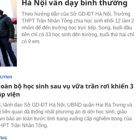
Hà Nội vẫn dạy bình thường
Theo hướng dẫn của Sở GD-ĐT Hà Nội, Trường
THPT Trần Nhân Tông chia học sinh khối 12 làm 2
nhóm để đến trường học trực tiếp. Song, buổi đầu
tiên chỉ có 33 học sinh đến trường, buổi thứ hai chỉ
có 9 em.
HUYNH
toàn bộ học sinh sau vụ vữa trần rơi khiến 3
p viện
3, lãnh đạo Sở GD-ĐT Hà Nội, UBND quận Hai Bà Trưng và
ị liên quan đã thống nhất phương án di dời học sinh, giáo
ảm bảo an toàn trước tình trạng xuống cấp nghiêm trọng của
HPT Trần Nhân Tông.
ỜNG