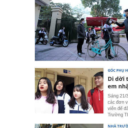
GÓC PHỤ 
Di dời 
em nhậ
Sáng 21/
các đơn v
viên để đ
Trường T
NHÀ TRƯ