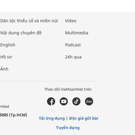
Dân tộc thiểu số và miền núi
Video
Nội dung chuyên đề
Multimedia
English
Podcast
Hồ sơ
24h qua
Ảnh
Theo dõi VietNamNet trên
amNet
5885 (Tp.HCM)
Tải ứng dụng
Độc giả gửi bài
Tuyển dụng