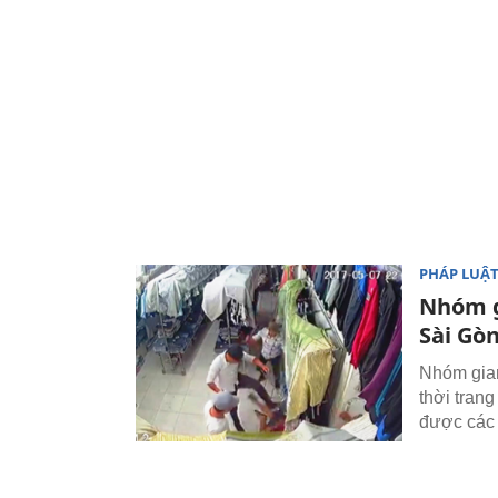
PHÁP LUẬ
Nhóm g
Sài Gò
Nhóm gian
thời trang
được các 