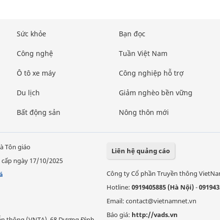
Sức khỏe
Bạn đọc
Công nghệ
Tuần Việt Nam
Ô tô xe máy
Công nghiệp hỗ trợ
Du lịch
Giảm nghèo bền vững
Bất động sản
Nông thôn mới
à Tôn giáo
Liên hệ quảng cáo
 cấp ngày 17/10/2025
Công ty Cổ phần Truyền thông VietN
á
Hotline:
0919405885 (Hà Nội)
-
091943
Email: contact@vietnamnet.vn
Báo giá:
http://vads.vn
Viễn thông (VNTA), 68 Dương Đình