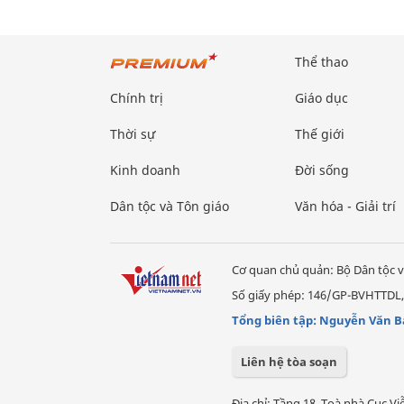
Thể thao
Chính trị
Giáo dục
Thời sự
Thế giới
Kinh doanh
Đời sống
Dân tộc và Tôn giáo
Văn hóa - Giải trí
Cơ quan chủ quản: Bộ Dân tộc v
Số giấy phép: 146/GP-BVHTTDL,
Tổng biên tập: Nguyễn Văn B
Liên hệ tòa soạn
Địa chỉ: Tầng 18, Toà nhà Cục 