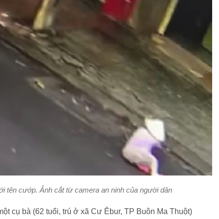
ới tên cướp. Ảnh cắt từ camera an ninh của người dân
một cụ bà (62 tuổi, trú ở xã Cư Êbur, TP Buôn Ma Thuột)