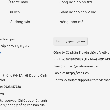
Ô tô xe máy
Công nghiệp hỗ trợ
Du lịch
Giảm nghèo bền vững
Bất động sản
Nông thôn mới
à Tôn giáo
Liên hệ quảng cáo
 cấp ngày 17/10/2025
Công ty Cổ phần Truyền thông VietN
á
Hotline:
0919405885 (Hà Nội)
-
091943
Email: contact@vietnamnet.vn
Báo giá:
http://vads.vn
Viễn thông (VNTA), 68 Dương Đình
Nội.
Hỗ trợ kỹ thuật: support@tech.vietna
ne:
0923457788
.vn
ts reserved. Chỉ được phát hành
i có sự đồng ý bằng văn bản của