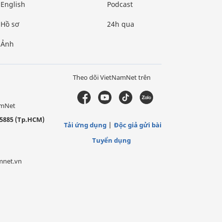
English
Podcast
Hồ sơ
24h qua
Ảnh
Theo dõi VietNamNet trên
amNet
5885 (Tp.HCM)
Tải ứng dụng
Độc giả gửi bài
Tuyển dụng
mnet.vn