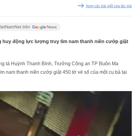
Xem các bài viết của tác giả
huy động lực lượng truy tìm nam thanh niên cướp giật
ượng tá Huỳnh Thanh Bình, Trưởng Công an TP Buôn Ma
tìm nam thanh niên cướp giật 450 tờ vé số của một cụ bà tại