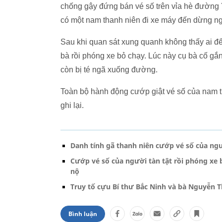
chống gậy đứng bán vé số trên vỉa hè đường
có một nam thanh niên đi xe máy đến dừng n
Sau khi quan sát xung quanh không thấy ai để 
bà rồi phóng xe bỏ chạy. Lúc này cụ bà cố gắ
còn bị té ngã xuống đường.
Toàn bộ hành động cướp giật vé số của nam 
ghi lại.
Danh tính gã thanh niên cướp vé số của ngư
Cướp vé số của người tàn tật rồi phóng xe
nộ
Truy tố cựu Bí thư Bắc Ninh và bà Nguyễn 
Bình luận