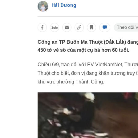
Hải Dương
Công an TP Buôn Ma Thuột (Đắk Lắk) đang 
450 tờ vé số của một cụ bà hơn 60 tuổi.
Chiều 6/9, trao đổi với PV VietNamNet, Th
Thuột cho biết, đơn vị đang khẩn trương truy 
khu vực phường Thành Công.