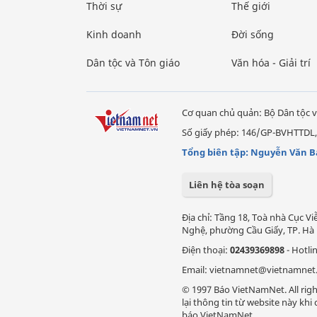
Thời sự
Thế giới
Kinh doanh
Đời sống
Dân tộc và Tôn giáo
Văn hóa - Giải trí
Cơ quan chủ quản: Bộ Dân tộc v
Số giấy phép: 146/GP-BVHTTDL,
Tổng biên tập: Nguyễn Văn B
Liên hệ tòa soạn
Địa chỉ: Tầng 18, Toà nhà Cục 
Nghệ, phường Cầu Giấy, TP. Hà 
Điện thoại:
02439369898
- Hotli
Email: vietnamnet@vietnamnet
© 1997 Báo VietNamNet. All righ
lại thông tin từ website này kh
báo VietNamNet.