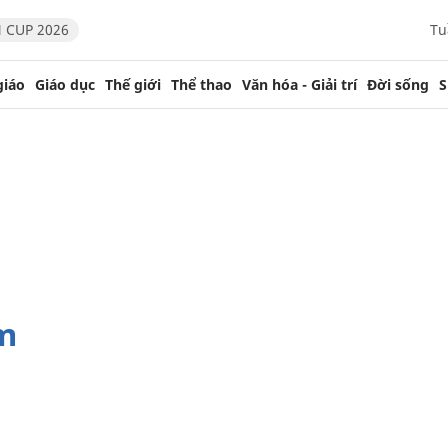
 CUP 2026
Tu
giáo
Giáo dục
Thế giới
Thể thao
Văn hóa - Giải trí
Đời sống
S
mm