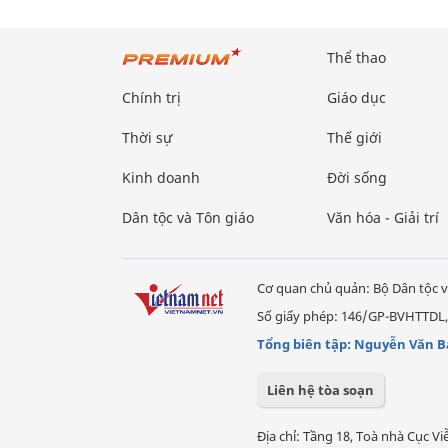
Thể thao
Chính trị
Giáo dục
Thời sự
Thế giới
Kinh doanh
Đời sống
Dân tộc và Tôn giáo
Văn hóa - Giải trí
Cơ quan chủ quản: Bộ Dân tộc v
Số giấy phép: 146/GP-BVHTTDL,
Tổng biên tập: Nguyễn Văn B
Liên hệ tòa soạn
Địa chỉ: Tầng 18, Toà nhà Cục 