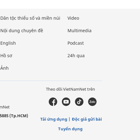
Dân tộc thiểu số và miền núi
Video
Nội dung chuyên đề
Multimedia
English
Podcast
Hồ sơ
24h qua
Ảnh
Theo dõi VietNamNet trên
amNet
5885 (Tp.HCM)
Tải ứng dụng
Độc giả gửi bài
Tuyển dụng