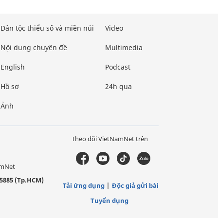
Dân tộc thiểu số và miền núi
Video
Nội dung chuyên đề
Multimedia
English
Podcast
Hồ sơ
24h qua
Ảnh
Theo dõi VietNamNet trên
amNet
5885 (Tp.HCM)
Tải ứng dụng
Độc giả gửi bài
Tuyển dụng