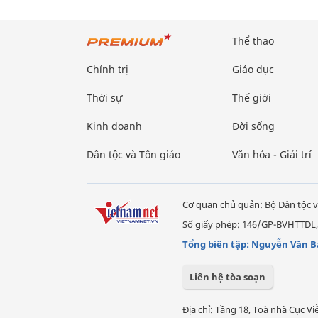
Thể thao
Chính trị
Giáo dục
Thời sự
Thế giới
Kinh doanh
Đời sống
Dân tộc và Tôn giáo
Văn hóa - Giải trí
Cơ quan chủ quản: Bộ Dân tộc v
Số giấy phép: 146/GP-BVHTTDL,
Tổng biên tập: Nguyễn Văn B
Liên hệ tòa soạn
Địa chỉ: Tầng 18, Toà nhà Cục 