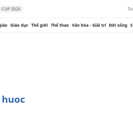
 CUP 2026
Tu
giáo
Giáo dục
Thế giới
Thể thao
Văn hóa - Giải trí
Đời sống
S
 huoc