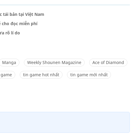
 tái bản tại Việt Nam
ẽ cho đọc miễn phí
a rõ lí do
Manga
Weekly Shounen Magazine
Ace of Diamond
g game
tin game hot nhất
tin game mới nhất