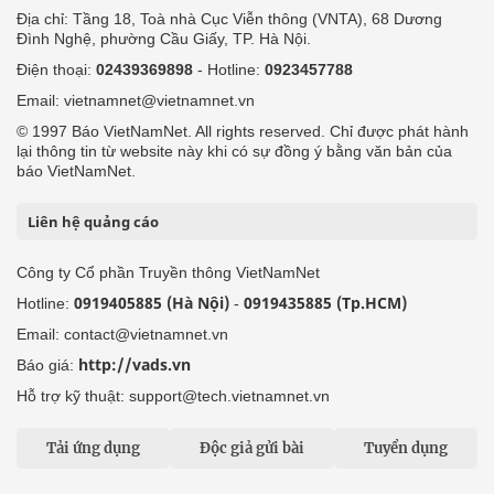
Địa chỉ: Tầng 18, Toà nhà Cục Viễn thông (VNTA), 68 Dương
Đình Nghệ, phường Cầu Giấy, TP. Hà Nội.
Điện thoại:
02439369898
- Hotline:
0923457788
Email: vietnamnet@vietnamnet.vn
© 1997 Báo VietNamNet. All rights reserved. Chỉ được phát hành
lại thông tin từ website này khi có sự đồng ý bằng văn bản của
báo VietNamNet.
Liên hệ quảng cáo
Công ty Cổ phần Truyền thông VietNamNet
0919405885 (Hà Nội)
0919435885 (Tp.HCM)
Hotline:
-
Email: contact@vietnamnet.vn
http://vads.vn
Báo giá:
Hỗ trợ kỹ thuật: support@tech.vietnamnet.vn
Tải ứng dụng
Độc giả gửi bài
Tuyển dụng