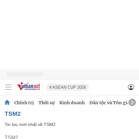
# ASEAN CUP 2026
Chính trị
Thời sự
Kinh doanh
Dân tộc và Tôn giáo
TSM2
Tin tức mới nhất về
TSM2
TSM2