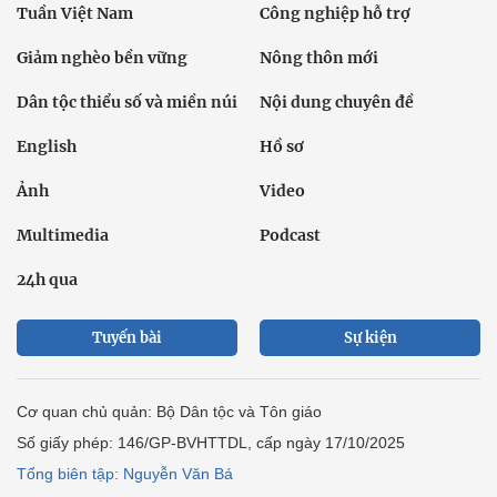
Tuần Việt Nam
Công nghiệp hỗ trợ
Giảm nghèo bền vững
Nông thôn mới
Dân tộc thiểu số và miền núi
Nội dung chuyên đề
English
Hồ sơ
Ảnh
Video
Multimedia
Podcast
24h qua
Tuyến bài
Sự kiện
Cơ quan chủ quản: Bộ Dân tộc và Tôn giáo
Số giấy phép: 146/GP-BVHTTDL, cấp ngày 17/10/2025
Tổng biên tập: Nguyễn Văn Bá