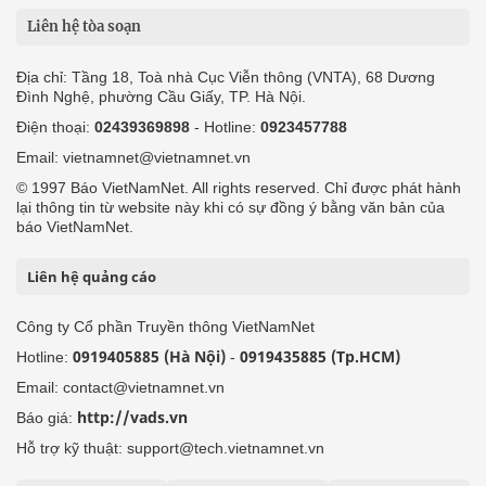
Liên hệ tòa soạn
Địa chỉ: Tầng 18, Toà nhà Cục Viễn thông (VNTA), 68 Dương
Đình Nghệ, phường Cầu Giấy, TP. Hà Nội.
Điện thoại:
02439369898
- Hotline:
0923457788
Email: vietnamnet@vietnamnet.vn
© 1997 Báo VietNamNet. All rights reserved. Chỉ được phát hành
lại thông tin từ website này khi có sự đồng ý bằng văn bản của
báo VietNamNet.
Liên hệ quảng cáo
Công ty Cổ phần Truyền thông VietNamNet
0919405885 (Hà Nội)
0919435885 (Tp.HCM)
Hotline:
-
Email: contact@vietnamnet.vn
http://vads.vn
Báo giá:
Hỗ trợ kỹ thuật: support@tech.vietnamnet.vn