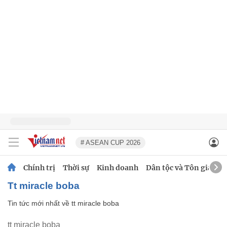
# ASEAN CUP 2026
Chính trị
Thời sự
Kinh doanh
Dân tộc và Tôn giáo
tt miracle boba
Tin tức mới nhất về
tt miracle boba
tt miracle boba