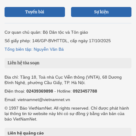
Tuyến bài
Sự kiện
Cơ quan chủ quản: Bộ Dân tộc và Tôn giáo
Số giấy phép: 146/GP-BVHTTDL, cấp ngày 17/10/2025
Tổng biên tập: Nguyễn Văn Bá
Liên hệ tòa soạn
Địa chỉ: Tầng 18, Toà nhà Cục Viễn thông (VNTA), 68 Dương
Đình Nghệ, phường Cầu Giấy, TP. Hà Nội.
Điện thoại:
02439369898
- Hotline:
0923457788
Email: vietnamnet@vietnamnet.vn
© 1997 Báo VietNamNet. All rights reserved. Chỉ được phát hành
lại thông tin từ website này khi có sự đồng ý bằng văn bản của
báo VietNamNet.
Liên hệ quảng cáo