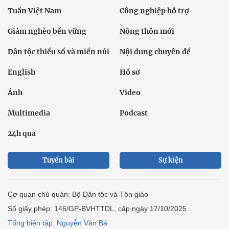
Tuần Việt Nam
Công nghiệp hỗ trợ
Giảm nghèo bền vững
Nông thôn mới
Dân tộc thiểu số và miền núi
Nội dung chuyên đề
English
Hồ sơ
Ảnh
Video
Multimedia
Podcast
24h qua
Tuyến bài
Sự kiện
Cơ quan chủ quản: Bộ Dân tộc và Tôn giáo
Số giấy phép: 146/GP-BVHTTDL, cấp ngày 17/10/2025
Tổng biên tập: Nguyễn Văn Bá