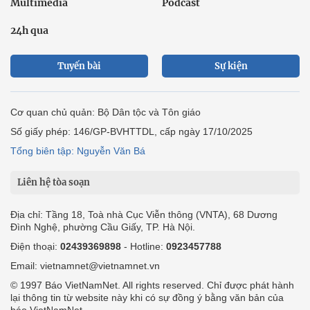
Multimedia
Podcast
24h qua
Tuyến bài
Sự kiện
Cơ quan chủ quản: Bộ Dân tộc và Tôn giáo
Số giấy phép: 146/GP-BVHTTDL, cấp ngày 17/10/2025
Tổng biên tập: Nguyễn Văn Bá
Liên hệ tòa soạn
Địa chỉ: Tầng 18, Toà nhà Cục Viễn thông (VNTA), 68 Dương
Đình Nghệ, phường Cầu Giấy, TP. Hà Nội.
Điện thoại:
02439369898
- Hotline:
0923457788
Email: vietnamnet@vietnamnet.vn
© 1997 Báo VietNamNet. All rights reserved. Chỉ được phát hành
lại thông tin từ website này khi có sự đồng ý bằng văn bản của