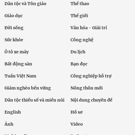
Dân tộc và Tôn giáo
Thể thao
Giáo dục
Thế giới
Đời sống
Văn hóa - Giải trí
Sức khỏe
Công nghệ
Ô tô xe máy
Du lịch
Bất động sản
Bạn đọc
Tuần Việt Nam
Công nghiệp hỗ trợ
Giảm nghèo bền vững
Nông thôn mới
Dân tộc thiểu số và miền núi
Nội dung chuyên đề
English
Hồ sơ
Ảnh
Video