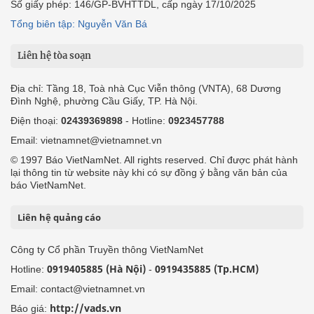
Số giấy phép: 146/GP-BVHTTDL, cấp ngày 17/10/2025
Tổng biên tập: Nguyễn Văn Bá
Liên hệ tòa soạn
Địa chỉ: Tầng 18, Toà nhà Cục Viễn thông (VNTA), 68 Dương
Đình Nghệ, phường Cầu Giấy, TP. Hà Nội.
Điện thoại:
02439369898
- Hotline:
0923457788
Email: vietnamnet@vietnamnet.vn
© 1997 Báo VietNamNet. All rights reserved. Chỉ được phát hành
lại thông tin từ website này khi có sự đồng ý bằng văn bản của
báo VietNamNet.
Liên hệ quảng cáo
Công ty Cổ phần Truyền thông VietNamNet
0919405885 (Hà Nội)
0919435885 (Tp.HCM)
Hotline:
-
Email: contact@vietnamnet.vn
http://vads.vn
Báo giá: