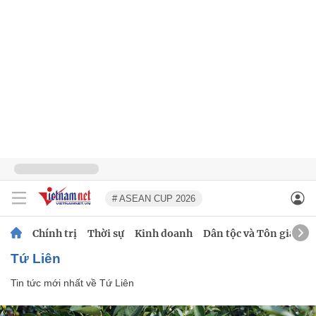
# ASEAN CUP 2026
Chính trị
Thời sự
Kinh doanh
Dân tộc và Tôn giáo
Tứ Liên
Tin tức mới nhất về
Tứ Liên