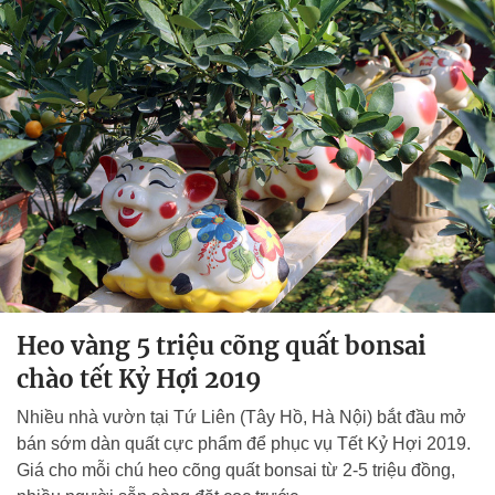
Heo vàng 5 triệu cõng quất bonsai
chào tết Kỷ Hợi 2019
Nhiều nhà vườn tại Tứ Liên (Tây Hồ, Hà Nội) bắt đầu mở
bán sớm dàn quất cực phẩm để phục vụ Tết Kỷ Hợi 2019.
Giá cho mỗi chú heo cõng quất bonsai từ 2-5 triệu đồng,