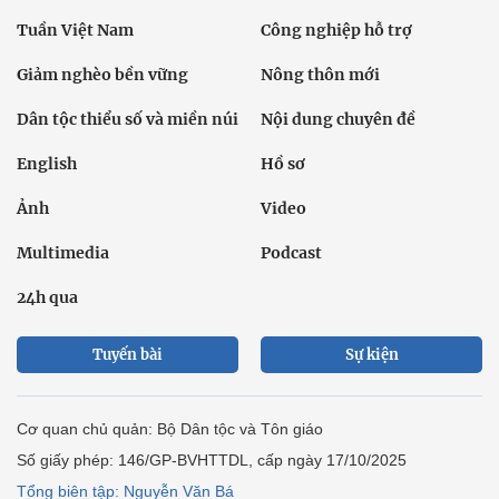
Tuần Việt Nam
Công nghiệp hỗ trợ
Giảm nghèo bền vững
Nông thôn mới
Dân tộc thiểu số và miền núi
Nội dung chuyên đề
English
Hồ sơ
Ảnh
Video
Multimedia
Podcast
24h qua
Tuyến bài
Sự kiện
Cơ quan chủ quản: Bộ Dân tộc và Tôn giáo
Số giấy phép: 146/GP-BVHTTDL, cấp ngày 17/10/2025
Tổng biên tập: Nguyễn Văn Bá