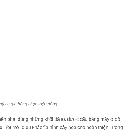
uý có giá hàng chục triệu đồng.
 nên phải dùng những khối đá to, được cẩu bằng máy ở độ
i, rồi mới điêu khắc tỉa hình cây hoa cho hoàn thiện. Trong
- trúc - mai với những cánh lá nhỏ là lâu và khó nhất, rất kén
, trí tưởng tượng và đôi bàn tay khéo léo để làm sao bức
ồn.
 hoàn thiện, mỗi bức rộng khoảng 1 mét, cao 1,5 mét được