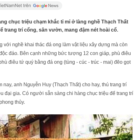
g chục triệu chạm khắc tỉ mỉ ở làng nghề Thạch Thất
ể trang trí cổng, sân vườn, mang đậm nét hoài cổ.
g với nghề khai thác đá ong làm vật liệu xây dựng mà còn
 độc đáo. Bên cạnh những bức tượng 12 con giáp, phù điêu
phù điêu tứ quý bằng đá ong (tùng - cúc - trúc - mai) đẽo gọt
nay, anh Nguyễn Huy (Thạch Thất) cho hay, thú trang trí
u đại gia. Có người sẵn sàng chi hàng chục triệu để trang trí
phong thủy.