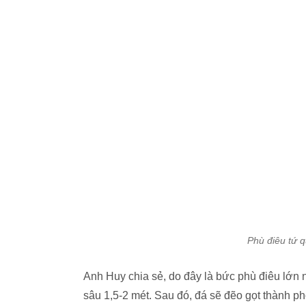
Phù điêu tứ q
Anh Huy chia sẻ, do đây là bức phù điêu lớn
sâu 1,5-2 mét. Sau đó, đá sẽ đẽo gọt thành phô
đó, khâu cuối điêu khắc thành hình tùng - cúc 
người, đòi hỏi người thợ phải có tay nghề cao
điêu khắc phù hợp tỷ lệ, nhìn sống động, có h
Bộ tứ quý điêu khắc trong hơn một tháng mới