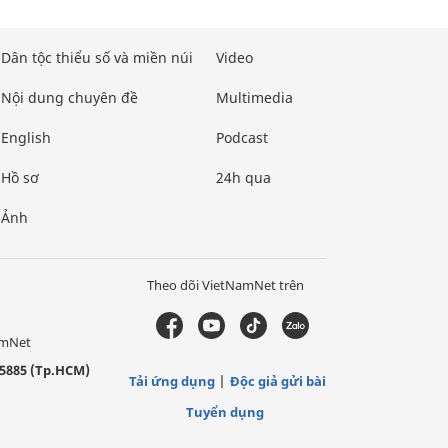
Dân tộc thiểu số và miền núi
Video
Nội dung chuyên đề
Multimedia
English
Podcast
Hồ sơ
24h qua
Ảnh
Theo dõi VietNamNet trên
amNet
5885 (Tp.HCM)
Tải ứng dụng
Độc giả gửi bài
Tuyển dụng