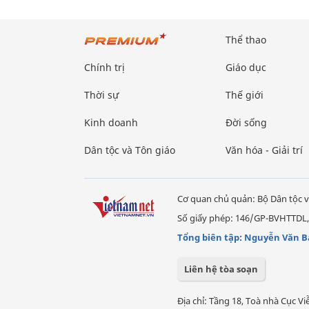
Thể thao
Chính trị
Giáo dục
Thời sự
Thế giới
Kinh doanh
Đời sống
Dân tộc và Tôn giáo
Văn hóa - Giải trí
Cơ quan chủ quản: Bộ Dân tộc v
Số giấy phép: 146/GP-BVHTTDL,
Tổng biên tập: Nguyễn Văn B
Liên hệ tòa soạn
Địa chỉ: Tầng 18, Toà nhà Cục 