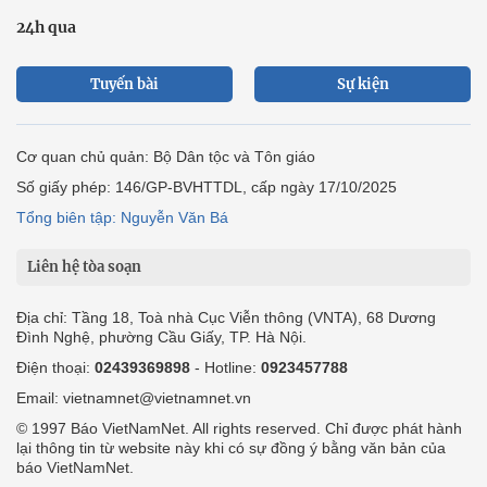
24h qua
Tuyến bài
Sự kiện
Cơ quan chủ quản: Bộ Dân tộc và Tôn giáo
Số giấy phép: 146/GP-BVHTTDL, cấp ngày 17/10/2025
Tổng biên tập: Nguyễn Văn Bá
Liên hệ tòa soạn
Địa chỉ: Tầng 18, Toà nhà Cục Viễn thông (VNTA), 68 Dương
Đình Nghệ, phường Cầu Giấy, TP. Hà Nội.
Điện thoại:
02439369898
- Hotline:
0923457788
Email: vietnamnet@vietnamnet.vn
© 1997 Báo VietNamNet. All rights reserved. Chỉ được phát hành
lại thông tin từ website này khi có sự đồng ý bằng văn bản của
báo VietNamNet.