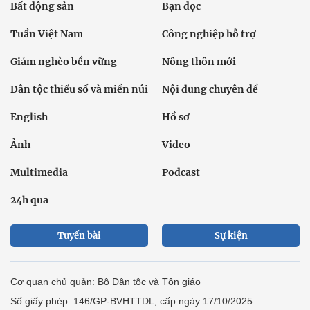
Bất động sản
Bạn đọc
Tuần Việt Nam
Công nghiệp hỗ trợ
Giảm nghèo bền vững
Nông thôn mới
Dân tộc thiểu số và miền núi
Nội dung chuyên đề
English
Hồ sơ
Ảnh
Video
Multimedia
Podcast
24h qua
Tuyến bài
Sự kiện
Cơ quan chủ quản: Bộ Dân tộc và Tôn giáo
Số giấy phép: 146/GP-BVHTTDL, cấp ngày 17/10/2025