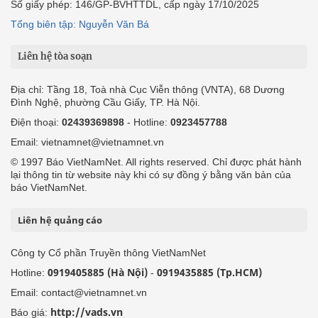
Số giấy phép: 146/GP-BVHTTDL, cấp ngày 17/10/2025
Tổng biên tập: Nguyễn Văn Bá
Liên hệ tòa soạn
Địa chỉ: Tầng 18, Toà nhà Cục Viễn thông (VNTA), 68 Dương
Đình Nghệ, phường Cầu Giấy, TP. Hà Nội.
Điện thoại:
02439369898
- Hotline:
0923457788
Email: vietnamnet@vietnamnet.vn
© 1997 Báo VietNamNet. All rights reserved. Chỉ được phát hành
lại thông tin từ website này khi có sự đồng ý bằng văn bản của
báo VietNamNet.
Liên hệ quảng cáo
Công ty Cổ phần Truyền thông VietNamNet
0919405885 (Hà Nội)
0919435885 (Tp.HCM)
Hotline:
-
Email: contact@vietnamnet.vn
http://vads.vn
Báo giá: