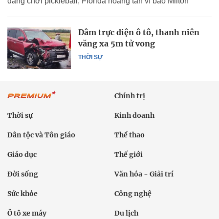
đang chơi pickleball; Florida hoang tàn vì bão Milton
Đâm trực diện ô tô, thanh niên
văng xa 5m tử vong
THỜI SỰ
Chính trị
Thời sự
Kinh doanh
Dân tộc và Tôn giáo
Thể thao
Giáo dục
Thế giới
Đời sống
Văn hóa - Giải trí
Sức khỏe
Công nghệ
Ô tô xe máy
Du lịch