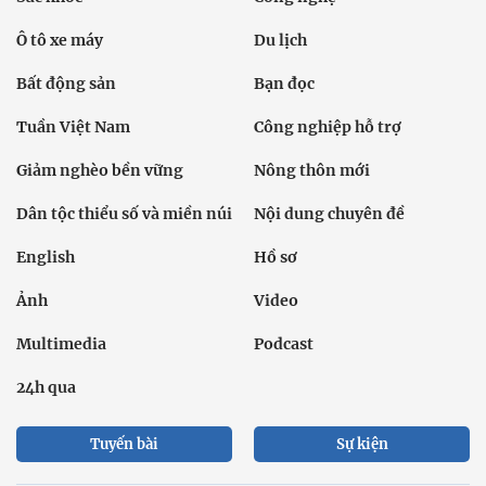
Ô tô xe máy
Du lịch
Bất động sản
Bạn đọc
Tuần Việt Nam
Công nghiệp hỗ trợ
Giảm nghèo bền vững
Nông thôn mới
Dân tộc thiểu số và miền núi
Nội dung chuyên đề
English
Hồ sơ
Ảnh
Video
Multimedia
Podcast
24h qua
Tuyến bài
Sự kiện