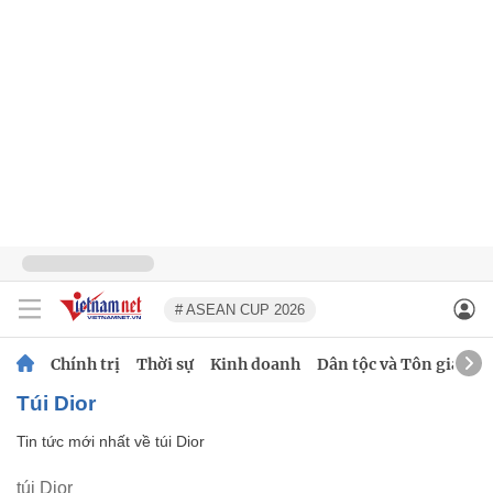
# ASEAN CUP 2026
Chính trị
Thời sự
Kinh doanh
Dân tộc và Tôn giáo
túi Dior
Tin tức mới nhất về
túi Dior
túi Dior